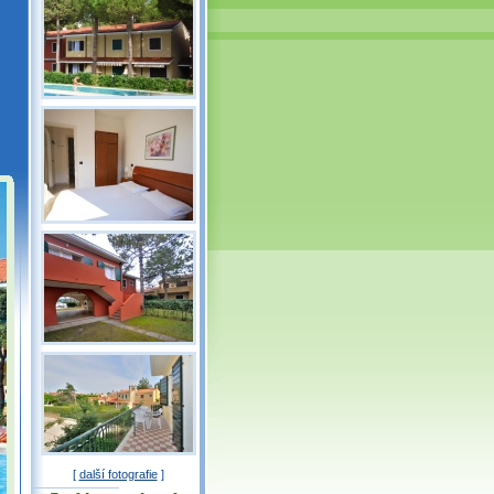
a
[
další fotografie
]