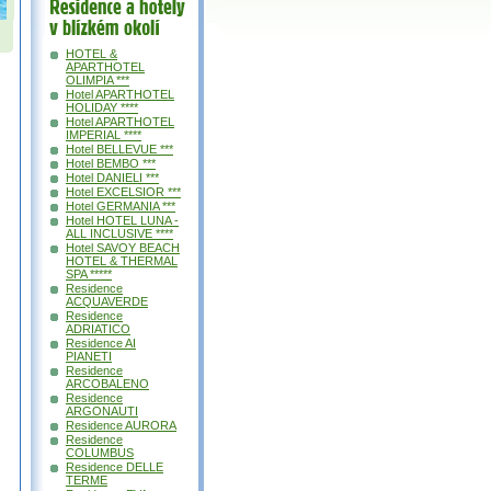
Residence a
hotely v okolí
HOTEL &
APARTHOTEL
OLIMPIA ***
Hotel APARTHOTEL
HOLIDAY ****
Hotel APARTHOTEL
IMPERIAL ****
Hotel BELLEVUE ***
Hotel BEMBO ***
Hotel DANIELI ***
Hotel EXCELSIOR ***
Hotel GERMANIA ***
Hotel HOTEL LUNA -
ALL INCLUSIVE ****
Hotel SAVOY BEACH
HOTEL & THERMAL
SPA *****
Residence
ACQUAVERDE
Residence
ADRIATICO
Residence AI
PIANETI
Residence
ARCOBALENO
Residence
ARGONAUTI
Residence AURORA
Residence
COLUMBUS
Residence DELLE
TERME