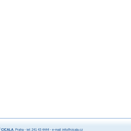
ř CICALA
, Praha - tel: 241 43 4444 - e-mail:
info@cicala.cz