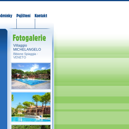
odmínky
Pojištění
Kontakt
Fotogalerie
Villaggio
MICHELANGELO
Bibione Spiaggia -
VENETO
n