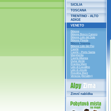
SICILIA
TOSCANA
TRENTINO - ALTO
ADIGE
VENETO
Bibione
Bibione Bosco Canoro
Bibione Lido del Sole
Bibione Pineda
Bibione Spiaggia
Bibione Lido dei Pini
Caorle
Caorle - Porto Santa
Margherita
Caorle Altanea
Duna Verde
Eraclea Mare
Lido di Cavallino
Lido di Jesolo
Rosolina Mare
Venezia (Benátky)
Alpy Zima
Zimní nabídka