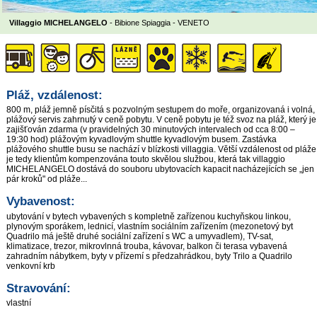
Villaggio MICHELANGELO
- Bibione Spiaggia -
VENETO
Pláž, vzdálenost:
800 m, pláž jemně písčitá s pozvolným sestupem do moře, organizovaná i volná,
plážový servis zahrnutý v ceně pobytu. V ceně pobytu je též svoz na pláž, který je
zajišťován zdarma (v pravidelných 30 minutových intervalech od cca 8:00 –
19:30 hod) plážovým kyvadlovým shuttle kyvadlovým busem. Zastávka
plážového shuttle busu se nachází v blízkosti villaggia. Větší vzdálenost od pláže
je tedy klientům kompenzována touto skvělou službou, která tak villaggio
MICHELANGELO dostává do souboru ubytovacích kapacit nacházejících se „jen
pár kroků" od pláže...
Vybavenost:
ubytování v bytech vybavených s kompletně zařízenou kuchyňskou linkou,
plynovým sporákem, lednicí, vlastním sociálním zařízením (mezonetový byt
Quadrilo má ještě druhé sociální zařízení s WC a umyvadlem), TV-sat,
klimatizace, trezor, mikrovlnná trouba, kávovar, balkon či terasa vybavená
zahradním nábytkem, byty v přízemí s předzahrádkou, byty Trilo a Quadrilo
venkovní krb
Stravování:
vlastní