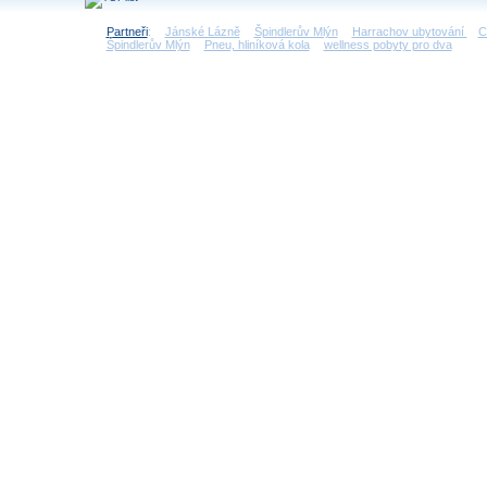
Partneři
:
Jánské Lázně
Špindlerův Mlýn
Harrachov ubytování
C
Špindlerův Mlýn
Pneu, hliníková kola
wellness pobyty pro dva