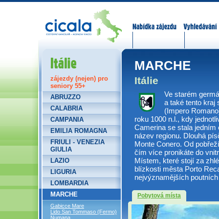
Nabídka zájezdů
Vyhledávání
Itálie
MARCHE
Itálie
zájezdy (nejen) pro
seniory 55+
Ve starém germá
ABRUZZO
a také tento kra
CALABRIA
(Impero Romano)
roku 1000 n.l., kdy jednot
CAMPANIA
Camerina se stala jedním 
EMILIA ROMAGNA
název regionu. Dlouhá pís
FRIULI - VENEZIA
Monte Conero. Od pobřeží 
GIULIA
čím více pronikáte do vnitr
Místem, které stojí za zhl
LAZIO
blízkosti města Porto Reca
LIGURIA
nejvýznamějších poutních
LOMBARDIA
MARCHE
Pobytová místa
Gabicce Mare
Lido San Tommaso (Fermo)
Numana