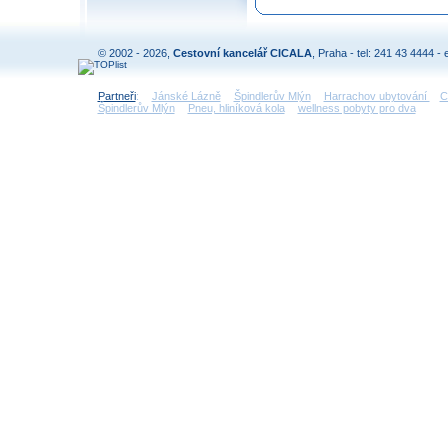
© 2002 - 2026,
Cestovní kancelář CICALA
, Praha - tel: 241 43 4444 - 
Partneři
:
Jánské Lázně
Špindlerův Mlýn
Harrachov ubytování
C
Špindlerův Mlýn
Pneu, hliníková kola
wellness pobyty pro dva