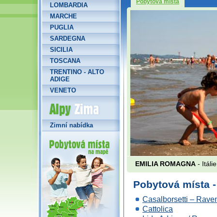
Pobytová místa
LOMBARDIA
MARCHE
PUGLIA
SARDEGNA
SICILIA
TOSCANA
TRENTINO - ALTO
ADIGE
VENETO
Alpy Zima
Zimní nabídka
EMILIA ROMAGNA
- Itálie
Pobytová místa
Casalborsetti – Rave
Cattolica