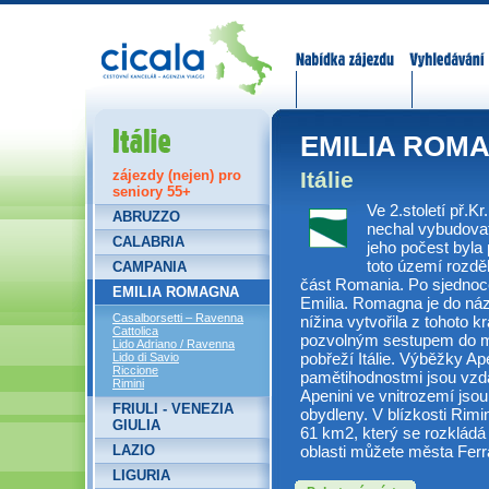
Nabídka zájezdů
Vyhledávání
Itálie
EMILIA ROM
Itálie
zájezdy (nejen) pro
seniory 55+
Ve 2.století př.K
ABRUZZO
nechal vybudovat
CALABRIA
jeho počest byla 
toto území rozdě
CAMPANIA
část Romania. Po sjednoce
EMILIA ROMAGNA
Emilia. Romagna je do ná
Casalborsetti – Ravenna
nížina vytvořila z tohoto 
Cattolica
pozvolným sestupem do mo
Lido Adriano / Ravenna
pobřeží Itálie. Výběžky A
Lido di Savio
Riccione
pamětihodnostmi jsou vzdá
Rimini
Apenini ve vnitrozemí jsou
FRIULI - VENEZIA
obydleny. V blízkosti Rimi
GIULIA
61 km2, který se rozkládá 
oblasti můžete města Ferr
LAZIO
LIGURIA