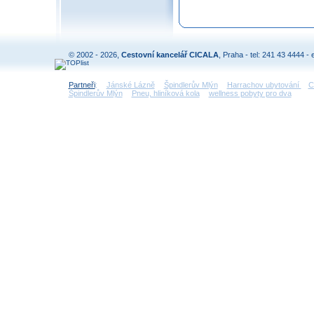
© 2002 - 2026,
Cestovní kancelář CICALA
, Praha - tel: 241 43 4444 - 
Partneři
:
Jánské Lázně
Špindlerův Mlýn
Harrachov ubytování
C
Špindlerův Mlýn
Pneu, hliníková kola
wellness pobyty pro dva