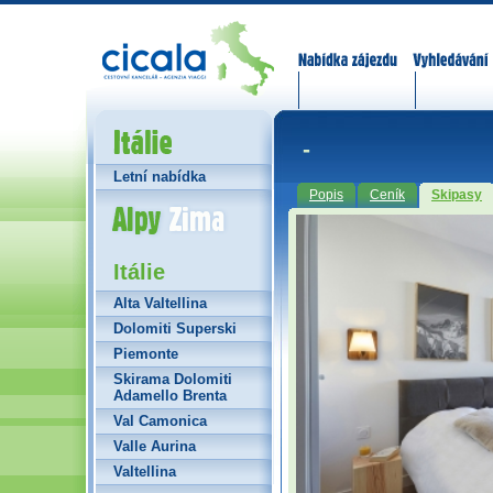
Nabídka zájezdů
Vyhledávání
Itálie
-
Letní nabídka
Popis
Ceník
Skipasy
Alpy Zima
Itálie
Alta Valtellina
Dolomiti Superski
Piemonte
Skirama Dolomiti
Adamello Brenta
Val Camonica
Valle Aurina
Valtellina