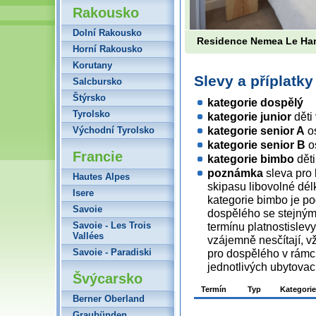
Rakousko
Dolní Rakousko
Residence Nemea Le H
Horní Rakousko
Korutany
Slevy a příplatk
Salcbursko
Štýrsko
kategorie dospělý
Tyrolsko
kategorie junior
děti 
kategorie senior A
os
Východní Tyrolsko
kategorie senior B
os
Francie
kategorie bimbo
děti
poznámka
sleva pro 
Hautes Alpes
skipasu libovolné dél
Isere
kategorie bimbo je 
Savoie
dospělého se stejným
Savoie - Les Trois
termínu platnostislevy
Vallées
vzájemně nesčítají, 
Savoie - Paradiski
pro dospělého v rámci
jednotlivých ubytovac
Švýcarsko
Termín
Typ
Kategorie
Berner Oberland
Graubünden