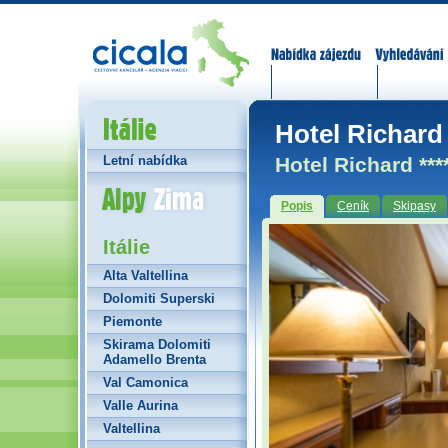
Nabídka zájezdů
Vyhledávání
Itálie
Hotel Richard 
Hotel Richard ***
Letní nabídka
Alpy Zima
Popis
Ceník
Skipasy
Itálie
Alta Valtellina
Dolomiti Superski
Piemonte
Skirama Dolomiti
Adamello Brenta
Val Camonica
Valle Aurina
Valtellina