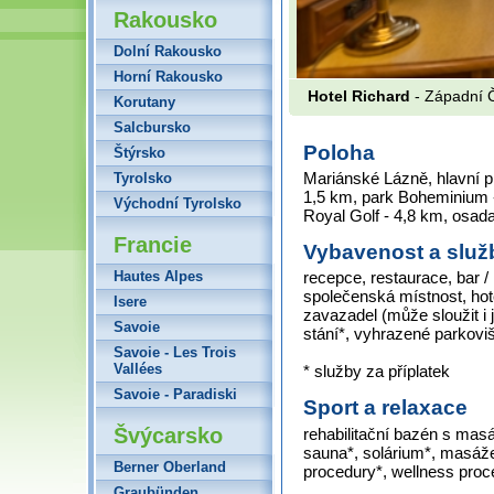
Rakousko
Dolní Rakousko
Horní Rakousko
Hotel Richard
- Západní 
Korutany
Salcbursko
Poloha
Štýrsko
Mariánské Lázně, hlavní p
Tyrolsko
1,5 km, park Boheminium 
Východní Tyrolsko
Royal Golf - 4,8 km, osad
Francie
Vybavenost a služ
Hautes Alpes
recepce, restaurace, bar /
společenská místnost, hot
Isere
zavazadel (může sloužit i 
Savoie
stání*, vyhrazené parkovi
Savoie - Les Trois
Vallées
* služby za příplatek
Savoie - Paradiski
Sport a relaxace
Švýcarsko
rehabilitační bazén s masáž
sauna*, solárium*, masáže
Berner Oberland
procedury*, wellness proc
Graubünden