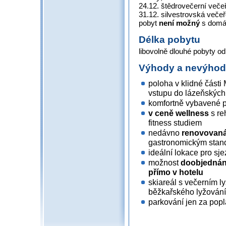
24.12. štědrovečerní večeř
31.12. silvestrovská večeř
pobyt
není možný
s domá
Délka pobytu
libovolně dlouhé pobyty od
Výhody a nevýho
poloha v klidné části
vstupu do lázeňských
komfortně vybavené 
v ceně wellness
s re
fitness studiem
nedávno
renovovaná 
gastronomickým sta
ideální lokace pro sj
možnost
doobjednání
přímo v hotelu
skiareál s večerním l
běžkařského lyžování 
parkování jen za popl