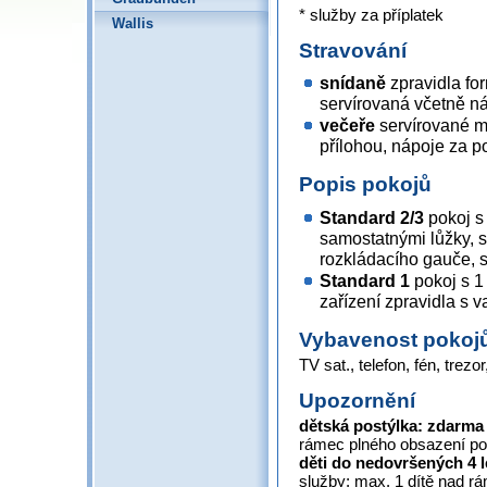
* služby za příplatek
Wallis
Stravování
snídaně
zpravidla fo
servírovaná včetně n
večeře
servírované m
přílohou, nápoje za p
Popis pokojů
Standard 2/3
pokoj s
samostatnými lůžky, s
rozkládacího gauče, s
Standard 1
pokoj s 1
zařízení zpravidla s 
Vybavenost pokoj
TV sat., telefon, fén, trezor
Upozornění
dětská postýlka: zdarma
rámec plného obsazení pok
děti do nedovršených 4 
služby; max. 1 dítě nad r