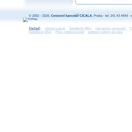
© 2002 - 2026,
Cestovní kancelář CICALA
, Praha - tel: 241 43 4444 - 
Partneři
:
Jánské Lázně
Špindlerův Mlýn
Harrachov ubytování
C
Špindlerův Mlýn
Pneu, hliníková kola
wellness pobyty pro dva