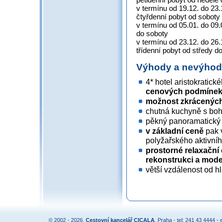
v termínu od 19.12. do 23.
čtyřdenní pobyt od soboty
v termínu od 05.01. do 09.
do soboty
v termínu od 23.12. do 26.
třídenní pobyt od středy d
Výhody a nevýho
4* hotel aristokratick
cenových podmíne
možnost zkrácenýc
chutná kuchyně s bo
pěkný panoramatický 
v základní ceně
pak 
polyžařského aktivní
prostorné relaxačn
rekonstrukci a mode
větší vzdálenost od hl
© 2002 - 2026,
Cestovní kancelář CICALA
, Praha - tel: 241 43 4444 - 