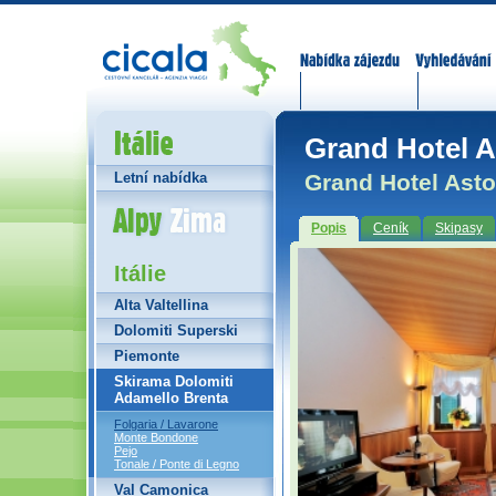
Nabídka zájezdů
Vyhledávání
Itálie
Grand Hotel As
Grand Hotel Astor
Letní nabídka
Alpy Zima
Popis
Ceník
Skipasy
Itálie
Alta Valtellina
Dolomiti Superski
Piemonte
Skirama Dolomiti
Adamello Brenta
Folgaria / Lavarone
Monte Bondone
Pejo
Tonale / Ponte di Legno
Val Camonica