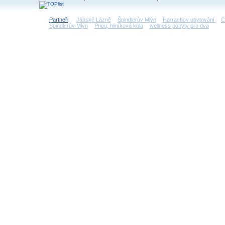
Partneři
:
Jánské Lázně
Špindlerův Mlýn
Harrachov ubytování
C
Špindlerův Mlýn
Pneu, hliníková kola
wellness pobyty pro dva