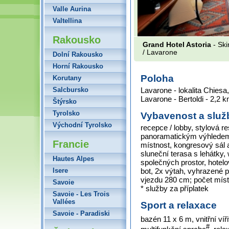
Valle Aurina
Valtellina
Rakousko
Grand Hotel Astoria
- Ski
/ Lavarone
Dolní Rakousko
Horní Rakousko
Poloha
Korutany
Salcbursko
Lavarone - lokalita Chiesa,
Lavarone - Bertoldi - 2,2 k
Štýrsko
Tyrolsko
Vybavenost a služ
Východní Tyrolsko
recepce / lobby, stylová r
panoramatickým výhledem n
Francie
místnost, kongresový sál 
sluneční terasa s lehátky, w
Hautes Alpes
společných prostor, hotelo
Isere
bot, 2x výtah, vyhrazené 
vjezdu 280 cm; počet mís
Savoie
* služby za příplatek
Savoie - Les Trois
Vallées
Sport a relaxace
Savoie - Paradiski
bazén 11 x 6 m, vnitřní ví
#