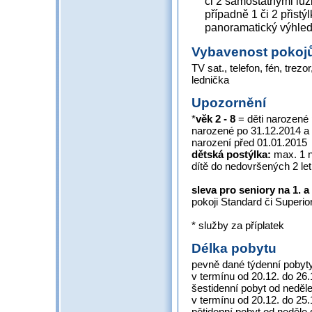
či 2 samostatnými lůž
případně 1 či 2 přistýl
panoramatický výhled 
Vybavenost pokoj
TV sat., telefon, fén, trezor
lednička
Upozornění
*
věk 2 - 8
= děti narozené
narozené po 31.12.2014 a
narození před 01.01.2015
dětská postýlka:
max. 1 n
dítě do nedovršených 2 let
sleva pro seniory na 1. a
pokoji Standard či Superio
* služby za příplatek
Délka pobytu
pevně dané týdenní pobyty
v termínu od 20.12. do 26.
šestidenní pobyt od neděl
v termínu od 20.12. do 25.
pětidenní pobyt od neděle 