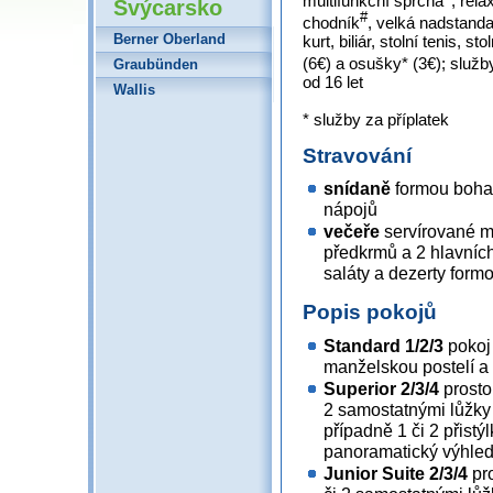
multifunkční sprcha
, rel
Švýcarsko
#
chodník
, velká nadstand
Berner Oberland
kurt, biliár, stolní tenis, 
(6€) a osušky* (3€); služ
Graubünden
od 16 let
Wallis
* služby za příplatek
Stravování
snídaně
formou bohat
nápojů
večeře
servírované m
předkrmů a 2 hlavních
saláty a dezerty form
Popis pokojů
Standard 1/2/3
pokoj
manželskou postelí a p
Superior 2/3/4
prosto
2 samostatnými lůžky 
případně 1 či 2 přistýl
panoramatický výhle
Junior Suite 2/3/4
pro