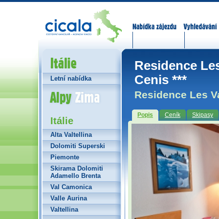
Nabídka zájezdů
Vyhledávání
Itálie
Residence Les
Cenis ***
Letní nabídka
Alpy Zima
Residence Les Va
Popis
Ceník
Skipasy
Itálie
Alta Valtellina
Dolomiti Superski
Piemonte
Skirama Dolomiti
Adamello Brenta
Val Camonica
Valle Aurina
Valtellina