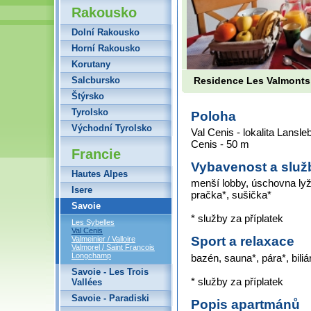
Rakousko
Dolní Rakousko
Horní Rakousko
Korutany
Salcbursko
Residence Les Valmonts 
Štýrsko
Tyrolsko
Poloha
Východní Tyrolsko
Val Cenis - lokalita Lansle
Cenis - 50 m
Francie
Vybavenost a služ
Hautes Alpes
menší lobby, úschovna lyž
Isere
pračka*, sušička*
Savoie
* služby za příplatek
Les Sybelles
Val Cenis
Sport a relaxace
Valmeinier / Valloire
Valmorel / Saint Francois
Longchamp
bazén, sauna*, pára*, biliá
Savoie - Les Trois
* služby za příplatek
Vallées
Savoie - Paradiski
Popis apartmánů