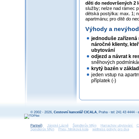
děti do nedovršených 2 
služby; nelze nad rámec 
dětská postýlka: max. 1; 
apartmánu; pro dítě do ne
Výhody a nevýho
jednoduše zařízená
náročné klienty, kte
ubytování
odjezd a návrat k re
sněhových podmínká
krytý bazén v zákla
jeden vstup na apart
příplatek (-)
© 2002 - 2026,
Cestovní kancelář CICALA
, Praha - tel: 241 43 4444 - 
Partneři
:
Jánské Lázně
Špindlerův Mlýn
Harrachov ubytování
C
Špindlerův Mlýn
Pneu, hliníková kola
wellness pobyty pro dva