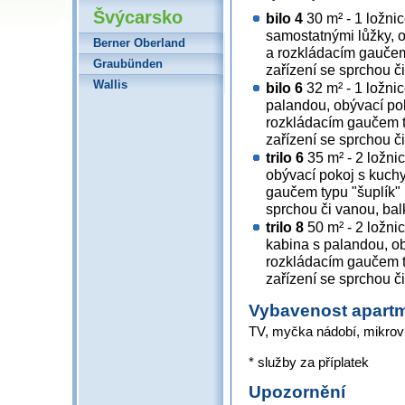
Švýcarsko
bilo 4
30 m² - 1 ložnic
samostatnými lůžky, 
Berner Oberland
a rozkládacím gaučem 
Graubünden
zařízení se sprchou č
Wallis
bilo 6
32 m² - 1 ložni
palandou, obývací po
rozkládacím gaučem ty
zařízení se sprchou č
trilo 6
35 m² - 2 ložni
obývací pokoj s kuch
gaučem typu "šuplík" 
sprchou či vanou, ba
trilo 8
50 m² - 2 ložni
kabina s palandou, o
rozkládacím gaučem ty
zařízení se sprchou či
Vybavenost apart
TV, myčka nádobí, mikrovlnk
* služby za příplatek
Upozornění