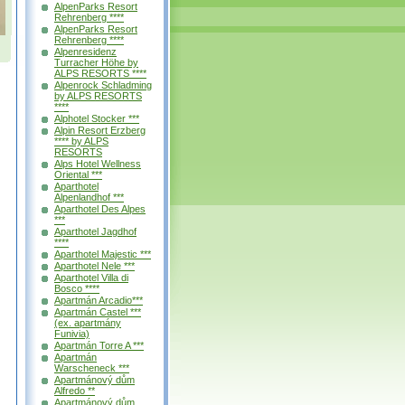
AlpenParks Resort
Rehrenberg ****
AlpenParks Resort
Rehrenberg ****
Alpenresidenz
Turracher Höhe by
ALPS RESORTS ****
Alpenrock Schladming
by ALPS RESORTS
****
Alphotel Stocker ***
Alpin Resort Erzberg
**** by ALPS
RESORTS
Alps Hotel Wellness
Oriental ***
Aparthotel
Alpenlandhof ***
Aparthotel Des Alpes
***
Aparthotel Jagdhof
****
Aparthotel Majestic ***
Aparthotel Nele ***
Aparthotel Villa di
Bosco ****
Apartmán Arcadio***
Apartmán Castel ***
(ex. apartmány
Funivia)
Apartmán Torre A ***
Apartmán
Warscheneck ***
Apartmánový dům
Alfredo **
Apartmánový dům