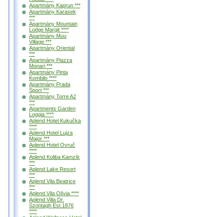
Apartmány Kaprun ***
Apartmány Karasek
***
Apartmány Mountain
Lodge Margit ****
Apartmány Muu
Village ***
Apartmány Oriental
***
Apartmány Piazza
Monari ***
Apartmány Pinta
Kombilo ****
Apartmány Prada
Sport ***
Apartmány Torre A2
***
Apartments Garden
Loggia ****
Aplend Hotel Kukučka
****
Aplend Hotel Lujza
Major ***
Aplend Hotel Ovruč
****
Aplend Koliba Kamzík
***
Aplend Lake Resort
***
Aplend Vila Beatrice
***
Aplend Vila Olívia ****
Aplend Villa Dr.
Szontagh Est.1876
****