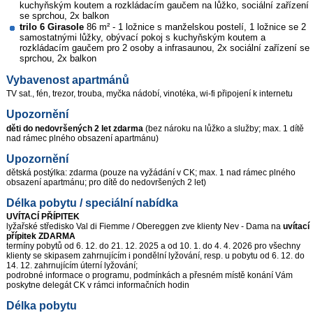
kuchyňským koutem a rozkládacím gaučem na lůžko, sociální zařízení
se sprchou, 2x balkon
trilo 6 Girasole
86 m² - 1 ložnice s manželskou postelí, 1 ložnice se 2
samostatnými lůžky, obývací pokoj s kuchyňským koutem a
rozkládacím gaučem pro 2 osoby a infrasaunou, 2x sociální zařízení se
sprchou, 2x balkon
Vybavenost apartmánů
TV sat., fén, trezor, trouba, myčka nádobí, vinotéka, wi-fi připojení k internetu
Upozornění
děti do nedovršených 2 let
zdarma
(bez nároku na lůžko a služby; max. 1 dítě
nad rámec plného obsazení apartmánu)
Upozornění
dětská postýlka: zdarma (pouze na vyžádání v CK; max. 1 nad rámec plného
obsazení apartmánu; pro dítě do nedovršených 2 let)
Délka pobytu / speciální nabídka
UVÍTACÍ PŘÍPITEK
lyžařské středisko Val di Fiemme / Obereggen zve klienty Nev - Dama na
uvítací
přípitek
ZDARMA
termíny pobytů od 6. 12. do 21. 12. 2025 a od 10. 1. do 4. 4. 2026 pro všechny
klienty se skipasem zahrnujícím i pondělní lyžování, resp. u pobytu od 6. 12. do
14. 12. zahrnujícím úterní lyžování;
podrobné informace o programu, podmínkách a přesném místě konání Vám
poskytne delegát CK v rámci informačních hodin
Délka pobytu