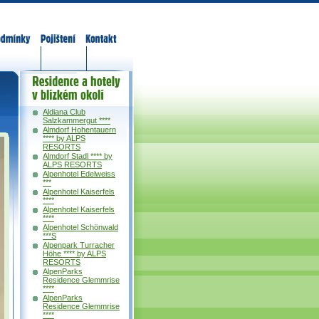
odmínky
Pojištění
Kontakt
Residence a
hotely v okolí
Aldiana Club
Salzkammergut ****
Almdorf Hohentauern
**** by ALPS
RESORTS
Almdorf Stadl **** by
ALPS RESORTS
Alpenhotel Edelweiss
***
Alpenhotel Kaiserfels
****
Alpenhotel Kaiserfels
****
Alpenhotel Schönwald
***S
Alpenpark Turracher
Höhe **** by ALPS
RESORTS
AlpenParks
Residence Glemmrise
****
AlpenParks
Residence Glemmrise
****