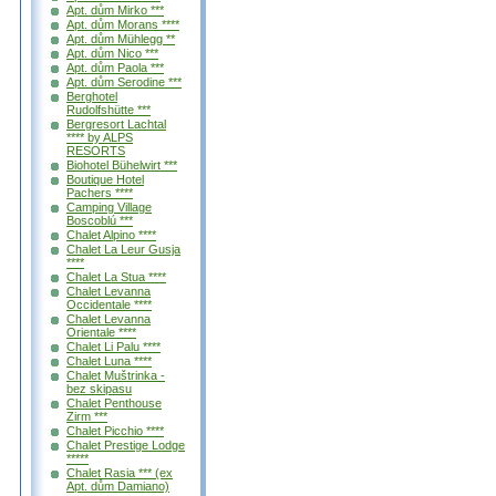
Apt. dům Mirko ***
Apt. dům Morans ****
Apt. dům Mühlegg **
Apt. dům Nico ***
Apt. dům Paola ***
Apt. dům Serodine ***
Berghotel
Rudolfshütte ***
Bergresort Lachtal
**** by ALPS
RESORTS
Biohotel Bühelwirt ***
Boutique Hotel
Pachers ****
Camping Village
Boscoblú ***
Chalet Alpino ****
Chalet La Leur Gusja
****
Chalet La Stua ****
Chalet Levanna
Occidentale ****
Chalet Levanna
Orientale ****
Chalet Li Palu ****
Chalet Luna ****
Chalet Muštrinka -
bez skipasu
Chalet Penthouse
Zirm ***
Chalet Picchio ****
Chalet Prestige Lodge
*****
Chalet Rasia *** (ex
Apt. dům Damiano)