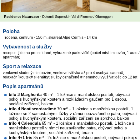
Residence Naturoase
- Dolomiti Superski - Val di Fiemme / Obereggen
Poloha
Trodena, centrum - 150 m, skiareál Alpe Cermis - 14 km
Vybavenost a služby
recepce, jídelna pro snídaně, vyhrazené parkoviště (počet míst limitován, 1 auto /
apartmán)
Sport a relaxace
venkovní studený minibazén, venkovní vířivka až pro 4 osoby#, sauna#,
relaxační koutek# s lehátky; služby označené # nemohou využívat děti do 12 let
Popis apartmánů
bilo 3 Margherita
40 m² - 1 ložnice s manželskou postelí, obývací
pokoj s kuchyňským koutem a rozkládacím gaučem pro 1 osobu,
sociální zařízení, balkon
trilo 4 Nontiscordardimé
70 m² – 1 ložnice s manželskou postelí, 1
ložnice se 2 samostatnými lůžky v rámci neuzavřeného patra, obývací
pokoj s kuchyňským koutem, sociální zařízení se sprchou, balkon
trilo 4 Calendula
65 m² - 1 ložnice s manželskou postelí, 1 ložnice s
manželskou postelí v rámci neuzavřeného patra, obývací pokoj s
kuchyňským koutem, sociální zařízení, terasa
trilo 4+1 Iris
85 m² - 2x ložnice s manželskou postelí, obývací pokoj s