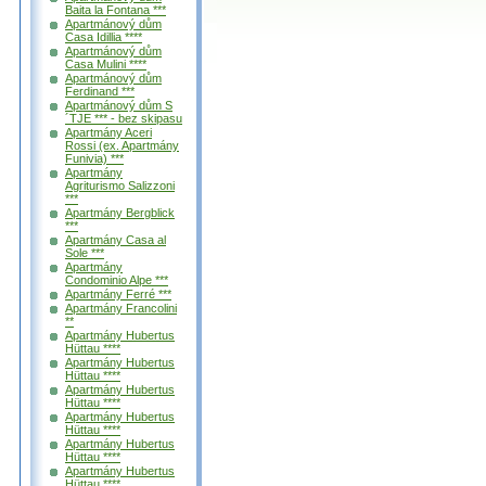
Baita la Fontana ***
Apartmánový dům
Casa Idillia ****
Apartmánový dům
Casa Mulini ****
Apartmánový dům
Ferdinand ***
Apartmánový dům S
´TJE *** - bez skipasu
Apartmány Aceri
Rossi (ex. Apartmány
Funivia) ***
Apartmány
Agriturismo Salizzoni
***
Apartmány Bergblick
***
Apartmány Casa al
Sole ***
Apartmány
Condominio Alpe ***
Apartmány Ferré ***
Apartmány Francolini
**
Apartmány Hubertus
Hüttau ****
Apartmány Hubertus
Hüttau ****
Apartmány Hubertus
Hüttau ****
Apartmány Hubertus
Hüttau ****
Apartmány Hubertus
Hüttau ****
Apartmány Hubertus
Hüttau ****