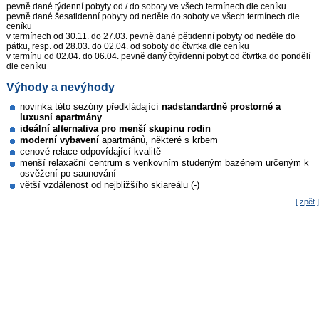
pevně dané týdenní pobyty od / do soboty ve všech termínech dle ceníku
pevně dané šesatidenní pobyty od neděle do soboty ve všech termínech dle
ceníku
v termínech od 30.11. do 27.03. pevně dané pětidenní pobyty od neděle do
pátku, resp. od 28.03. do 02.04. od soboty do čtvrtka dle ceníku
v termínu od 02.04. do 06.04. pevně daný čtyřdenní pobyt od čtvrtka do pondělí
dle ceníku
Výhody a nevýhody
novinka této sezóny předkládající
nadstandardně prostorné a
luxusní apartmány
ideální alternativa pro menší skupinu rodin
moderní vybavení
apartmánů, některé s krbem
cenové relace odpovídající kvalitě
menší relaxační centrum s venkovním studeným bazénem určeným k
osvěžení po saunování
větší vzdálenost od nejbližšího skiareálu (-)
[
zpět
]