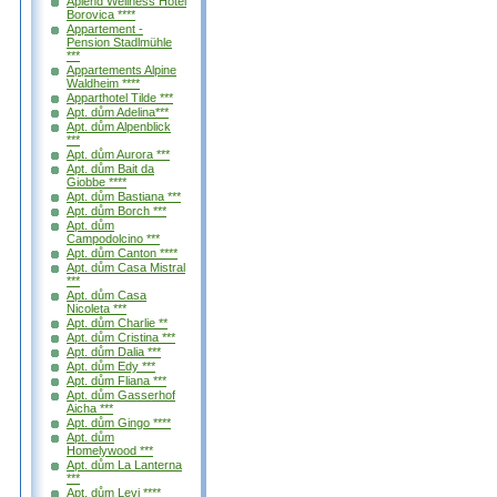
Aplend Wellness Hotel
Borovica ****
Appartement -
Pension Stadlmühle
***
Appartements Alpine
Waldheim ****
Apparthotel Tilde ***
Apt. dům Adelina***
Apt. dům Alpenblick
***
Apt. dům Aurora ***
Apt. dům Bait da
Giobbe ****
Apt. dům Bastiana ***
Apt. dům Borch ***
Apt. dům
Campodolcino ***
Apt. dům Canton ****
Apt. dům Casa Mistral
***
Apt. dům Casa
Nicoleta ***
Apt. dům Charlie **
Apt. dům Cristina ***
Apt. dům Dalia ***
Apt. dům Edy ***
Apt. dům Fliana ***
Apt. dům Gasserhof
Aicha ***
Apt. dům Gingo ****
Apt. dům
Homelywood ***
Apt. dům La Lanterna
***
Apt. dům Levi ****