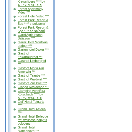
Kreischberg **** by
ALPS RESORTS
Forest Apartmány
Videc ***
Forest Hotel Videc ***
Forest Park Resort &
Spa **** s polopenzí
Forest Park Resort &
Spa **** se snídaní
Garni Agriturismo
Salizzoni ***
Garni Hotel Montivas
Lodge ****
Gartenhotel Daxer ***
Gasthof
Eckartauerhof ***
Gasthof Limberghof
***
Gasthof Maria Alm
Almerwirt ***
Gasthof Traube ***
Gasthof Waldwirt ***
Gasthof Zur Post ***
Giongo Residence ***
Glamping vesnička
Kötschach **** by
ALPS RESORTS
Golf Hotel Folgaria
****
Grand Hotel Astoria
****
Grand Hotel Bellevue
**** wellness pobyt s
polopenzí
Grand Hotel
Biancaneve ***