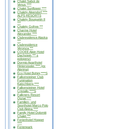
Chalet Sabot de
Venus ****
Chalet Sunflower ****
Chalety Alpendorf ****
ALPS RESORTS
Chalety Bouquetin II
***
Chalety Gofree ***
Charme Hotel
Alexander ****
Clubresidence Alaska
***
Clubresidence
Veronza ***
COOEE Alpin Hotel
Dachstein *** s
polopenzí
Dormio Aparthotel
Hinterstoder **** (ex
Alprima)
Eco Hotel Bohinj ****S
Falkensteiner Club
Funimation
Katschberg ****
Falkensteiner Hotel
Cristallo ****S
Falkners Resort
Ötztal ****
Familien- und
Sporthotel Marco Polo
Club Alpina ****
Family Hotel Dolomiti
Chalet ***
Ferienhotel Hoppet
****
Ferienpark