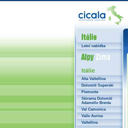
Itálie
Letní nabídka
Alpy Zima
Itálie
Alta Valtellina
Dolomiti Superski
Piemonte
Skirama Dolomiti
Adamello Brenta
Val Camonica
Valle Aurina
Valtellina