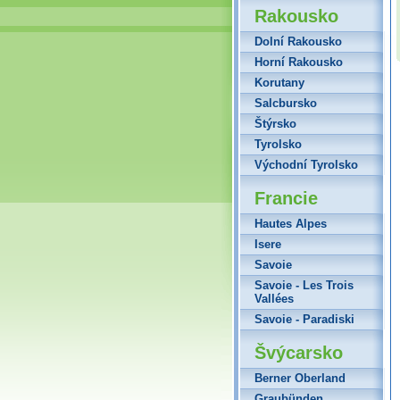
Rakousko
Dolní Rakousko
Horní Rakousko
Korutany
Salcbursko
Štýrsko
Tyrolsko
Východní Tyrolsko
Francie
Hautes Alpes
Isere
Savoie
Savoie - Les Trois
Vallées
Savoie - Paradiski
Švýcarsko
Berner Oberland
Graubünden