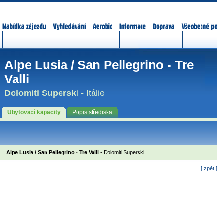
Nabídka zájezdů
Vyhledávání
Aerobic
Informace
Doprava
Všeobecné p
Alpe Lusia / San Pellegrino - Tre
Valli
Dolomiti Superski -
Itálie
Ubytovací kapacity
Popis střediska
Alpe Lusia / San Pellegrino - Tre Valli
- Dolomiti Superski
[
zpět
]