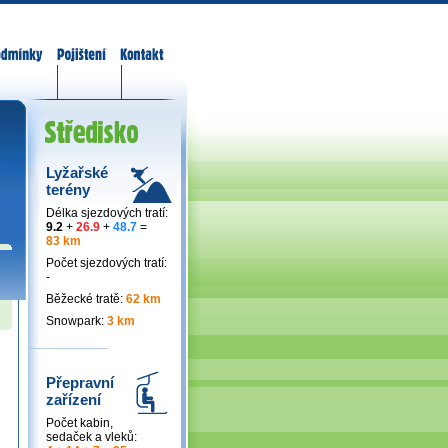
odmínky
Pojištění
Kontakt
Lyžařské
terény
Délka sjezdových tratí:
9.2
+
26.9
+
48.7
=
83 km
Počet sjezdových tratí:
-
Běžecké tratě:
62 km
Snowpark:
3 km
Přepravní
zařízení
Počet kabin,
sedaček a vleků: