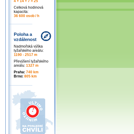
4 + 14 + 7 = 25
Celková hodinová
kapacita:
36 600 osob / h
Poloha a
vzdálenost
Nadmořská výška
lyžařského areálu:
1190 - 2517 m
Převýšení lyžařského
areálu:
1327 m
Praha:
740 km
Brno:
805 km