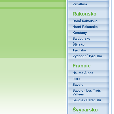
Valtellina
Rakousko
Dolní Rakousko
Horní Rakousko
Korutany
Salcbursko
Štýrsko
Tyrolsko
Východní Tyrolsko
Francie
Hautes Alpes
Isere
Savoie
Savoie - Les Trois
Vallées
Savoie - Paradiski
Švýcarsko