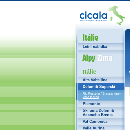
Itálie
Letní nabídka
Alpy Zima
Itálie
Alta Valtellina
Dolomiti Superski
Rio Pusteria / Bressanone -
Valle Isarco
Piemonte
Skirama Dolomiti
Adamello Brenta
Val Camonica
Valle Aurina