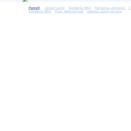
Partneři
:
Jánské Lázně
Špindlerův Mlýn
Harrachov ubytování
C
Špindlerův Mlýn
Pneu, hliníková kola
wellness pobyty pro dva