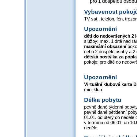
pro 1 dospělou osobu, 
Vybavenost pokoj
TV sat., telefon, fén, trezor
Upozornění
děti do nedovršených 2 
služby; max. 1 dítě nad r
maximální obsazení
pokoj
nebo 2 dospělé osoby a 2 
dětská postýlka za popla
pokoje; pro dítě do nedovr
Upozornění
Virtuální klubová karta 
mini klub
Délka pobytu
pevně dané týdenní pobyty
pevně dané pětidenní pobyt
01.01. od úterý do neděle 
v termínu od 06.01. do 10
neděle