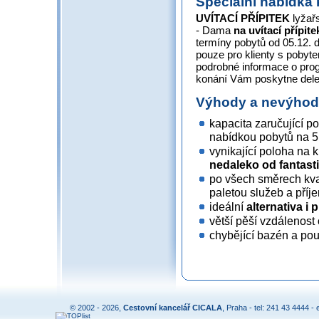
Speciální nabídka 
UVÍTACÍ PŘÍPITEK
lyžař
- Dama
na uvítací přípit
termíny pobytů od 05.12. 
pouze pro klienty s pobyte
podrobné informace o pr
konání Vám poskytne dele
Výhody a nevýho
kapacita zaručující 
nabídkou pobytů na 5
vynikající poloha na k
nedaleko od fantast
po všech směrech kval
paletou služeb a příj
ideální
alternativa i
větší pěší vzdálenost
chybějící bazén a pou
© 2002 - 2026,
Cestovní kancelář CICALA
, Praha - tel: 241 43 4444 - 