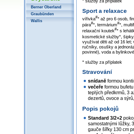
* služby za příplatek
Berner Oberland
Sport a relaxace
Graubünden
#
vířivka
* až pro 6 osob, f
Wallis
#
#
pára
*, termárium
*, mult
#
relaxační koutek
* s lehá
kosmetické služby*, šipky,
využívat děti až od 16 let
ručníky, osušky a jednorá
povinné), voda a bylinkové
* služby za příplatek
Stravování
snídaně
formou konti
večeře
formou bufetu
teplých předkrmů, 3 až 
dezertů, ovoce a sýrů
Popis pokojů
Standard 3/2+2
pokoj
samostatnými lůžky, 3
gauče šířky 130 cm pr