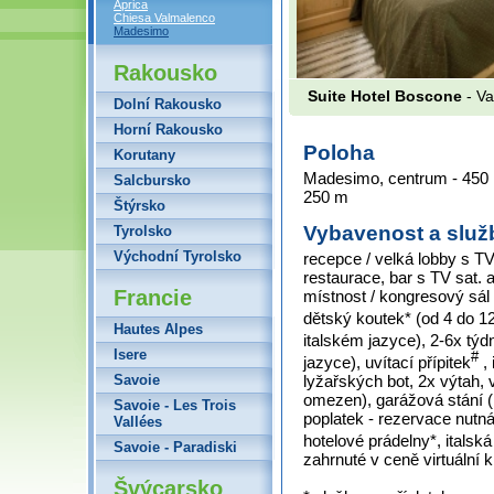
Aprica
Chiesa Valmalenco
Madesimo
Rakousko
Suite Hotel Boscone
- Va
Dolní Rakousko
Horní Rakousko
Poloha
Korutany
Madesimo, centrum - 450 
Salcbursko
250 m
Štýrsko
Vybavenost a služ
Tyrolsko
Východní Tyrolsko
recepce / velká lobby s TV s
restaurace, bar s TV sat.
Francie
místnost / kongresový sál 
dětský koutek* (od 4 do 12 
Hautes Alpes
italském jazyce), 2-6x tý
Isere
#
jazyce), uvítací přípitek
, 
Savoie
lyžařských bot, 2x výtah,
omezen), garážová stání (1
Savoie - Les Trois
poplatek - rezervace nutná
Vallées
hotelové prádelny*, italsk
Savoie - Paradiski
zahrnuté v ceně virtuální k
Švýcarsko