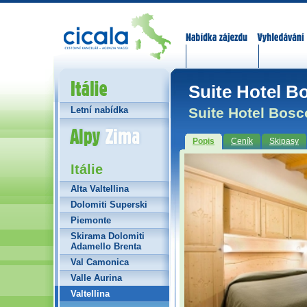
Nabídka zájezdů
Vyhledávání
Itálie
Suite Hotel B
Suite Hotel Bosc
Letní nabídka
Alpy Zima
Popis
Ceník
Skipasy
Itálie
Alta Valtellina
Dolomiti Superski
Piemonte
Skirama Dolomiti
Adamello Brenta
Val Camonica
Valle Aurina
Valtellina