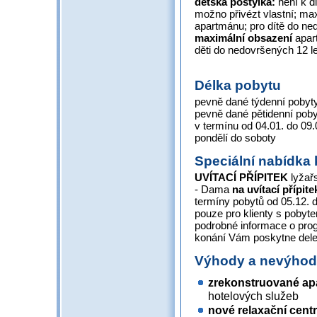
dětská postýlka:
není k d
možno přivézt vlastní; ma
apartmánu; pro dítě do ne
maximální obsazení
apart
děti do nedovršených 12 le
Délka pobytu
pevně dané týdenní pobyty
pevně dané pětidenní poby
v termínu od 04.01. do 09
pondělí do soboty
Speciální nabídka 
UVÍTACÍ PŘÍPITEK
lyžař
- Dama
na uvítací přípit
termíny pobytů od 05.12. 
pouze pro klienty s pobyte
podrobné informace o pr
konání Vám poskytne dele
Výhody a nevýho
zrekonstruované a
hotelových služeb
nové relaxační cent