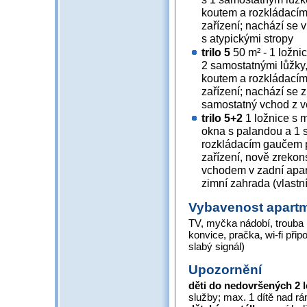
koutem a rozkládacím
zařízení; nachází se v
s atypickými stropy
trilo 5
50 m² - 1 ložni
2 samostatnými lůžky
koutem a rozkládacím
zařízení; nachází se 
samostatný vchod z 
trilo 5+2
1 ložnice s m
okna s palandou a 1 
rozkládacím gaučem p
zařízení, nově zreko
vchodem v zadní apar
zimní zahrada (vlastní
Vybavenost apart
TV, myčka nádobí, trouba (
konvice, pračka, wi-fi připo
slabý signál)
Upozornění
děti do nedovršených 2 
služby; max. 1 dítě nad 