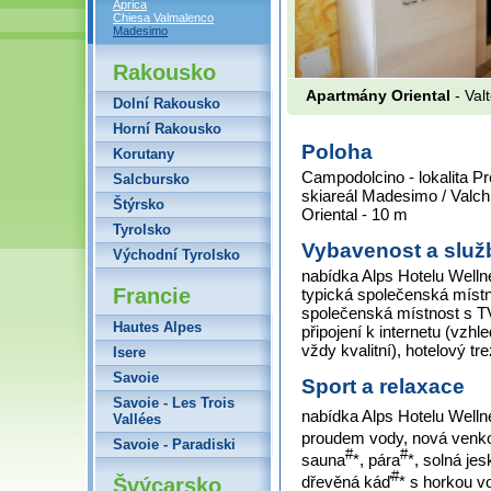
Aprica
Chiesa Valmalenco
Madesimo
Rakousko
Apartmány Oriental
- Val
Dolní Rakousko
Horní Rakousko
Poloha
Korutany
Campodolcino - lokalita P
Salcbursko
skiareál Madesimo / Valch
Štýrsko
Oriental - 10 m
Tyrolsko
Vybavenost a služ
Východní Tyrolsko
nabídka Alps Hotelu Wellne
Francie
typická společenská místno
společenská místnost s TV,
Hautes Alpes
připojení k internetu (vzh
vždy kvalitní), hotelový t
Isere
Savoie
Sport a relaxace
Savoie - Les Trois
nabídka Alps Hotelu Wellne
Vallées
proudem vody, nová venko
Savoie - Paradiski
#
#
sauna
*, pára
*, solná je
#
dřevěná káď
* s horkou v
Švýcarsko