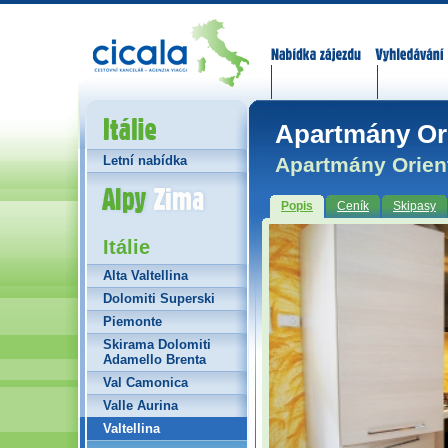
Nabídka zájezdů
Vyhledávání
Itálie
Apartmány Ori
Apartmány Orient
Letní nabídka
Alpy Zima
Popis
Ceník
Skipasy
Itálie
Alta Valtellina
Dolomiti Superski
Piemonte
Skirama Dolomiti
Adamello Brenta
Val Camonica
Valle Aurina
Valtellina