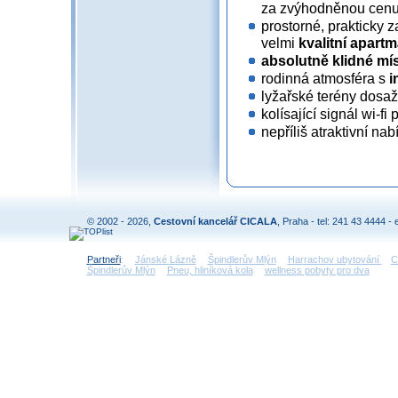
za zvýhodněnou cen
prostorné, prakticky 
velmi
kvalitní apart
absolutně klidné mí
rodinná atmosféra s
i
lyžařské terény dosaži
kolísající signál wi-fi p
nepříliš atraktivní na
© 2002 - 2026,
Cestovní kancelář CICALA
, Praha - tel: 241 43 4444 - 
Partneři
:
Jánské Lázně
Špindlerův Mlýn
Harrachov ubytování
C
Špindlerův Mlýn
Pneu, hliníková kola
wellness pobyty pro dva