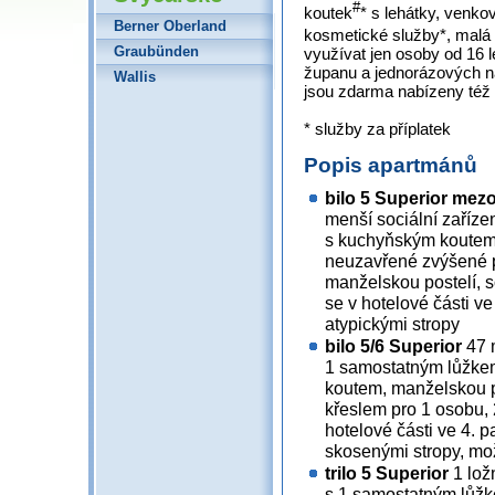
#
koutek
* s lehátky, venko
Berner Oberland
kosmetické služby*, malá 
Graubünden
využívat jen osoby od 16 l
županu a jednorázových n
Wallis
jsou zdarma nabízeny též 
* služby za příplatek
Popis apartmánů
bilo 5 Superior mez
menší sociální zaříze
s kuchyňským koutem
neuzavřené zvýšené p
manželskou postelí, s
se v hotelové části ve
atypickými stropy
bilo 5/6 Superior
47 m
1 samostatným lůžke
koutem, manželskou p
křeslem pro 1 osobu, 2
hotelové části ve 4. 
skosenými stropy, mož
trilo 5 Superior
1 lož
s 1 samostatným lůžk