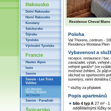
Rakousko
Dolní Rakousko
Horní Rakousko
Residence Cheval Blanc
Korutany
Salcbursko
Poloha
Štýrsko
Val Thorens, centrum - 100
Tyrolsko
Residence Montana Plein 
Východní Tyrolsko
Vybavenost a služ
Francie
recepce, restaurace / bar,
Hautes Alpes
zavazadel, výtah, veřejné 
veřejné garáže* (ve vzdále
Isere
možnost žehlení, 2x půjčo
Savoie
obchod se sportovními pot
suvenýry, ranní donáška 
Savoie - Les Trois
Vallées
* služby za příplatek
Les Menuires
Méribel / Mottaret
Val Thorens
Popis apartmánů
Savoie - Paradiski
bilo 4 typ A
27 m² - 1
oddělitelnými lůžky 
Švýcarsko