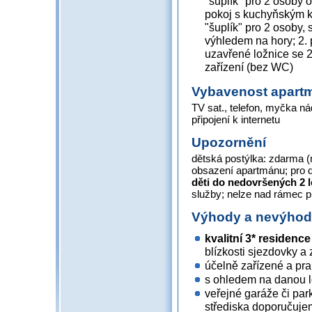
"šuplík" pro 2 osoby
pokoj s kuchyňským 
"šuplík" pro 2 osoby, 
výhledem na hory; 2. 
uzavřené ložnice se 2
zařízení (bez WC)
Vybavenost apart
TV sat., telefon, myčka nád
připojení k internetu
Upozornění
dětská postýlka: zdarma 
obsazení apartmánu; pro d
děti do nedovršených 2 
služby; nelze nad rámec 
Výhody a nevýho
kvalitní 3* residenc
blízkosti sjezdovky a 
účelně zařízené a pr
s ohledem na danou l
veřejné garáže či par
střediska doporučuje