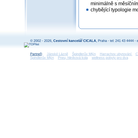
minimálně s měsíční
chybějící typologie mo
© 2002 - 2026,
Cestovní kancelář CICALA
, Praha - tel: 241 43 4444 - 
Partneři
:
Jánské Lázně
Špindlerův Mlýn
Harrachov ubytování
C
Špindlerův Mlýn
Pneu, hliníková kola
wellness pobyty pro dva