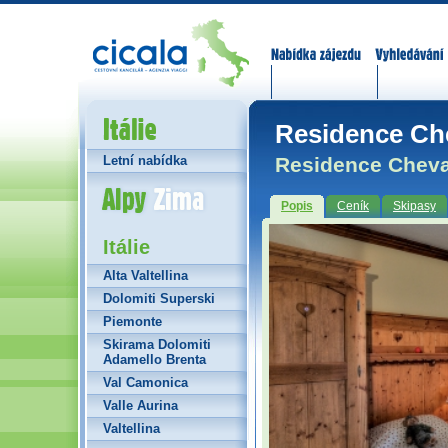
Nabídka zájezdů
Vyhledávání
Itálie
Residence Che
Residence Cheval
Letní nabídka
Alpy Zima
Popis
Ceník
Skipasy
Itálie
Alta Valtellina
Dolomiti Superski
Piemonte
Skirama Dolomiti
Adamello Brenta
Val Camonica
Valle Aurina
Valtellina