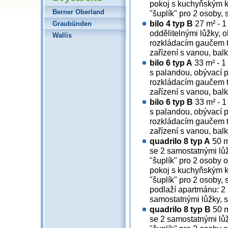
pokoj s kuchyňským 
Berner Oberland
"šuplík" pro 2 osoby, 
bilo 4 typ B
27 m² - 1
Graubünden
oddělitelnými lůžky,
Wallis
rozkládacím gaučem ty
zařízení s vanou, bal
bilo 6 typ A
33 m² - 1
s palandou, obývací 
rozkládacím gaučem ty
zařízení s vanou, bal
bilo 6 typ B
33 m² - 1
s palandou, obývací 
rozkládacím gaučem ty
zařízení s vanou, bal
quadrilo 8 typ A
50 m
se 2 samostatnými lů
"šuplík" pro 2 osoby
pokoj s kuchyňským 
"šuplík" pro 2 osoby, 
podlaží apartmánu: 2 
samostatnými lůžky, s
quadrilo 8 typ B
50 m
se 2 samostatnými lů