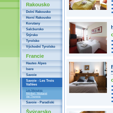
Rakousko
Dolní Rakousko
Horní Rakousko
Korutany
Salcbursko
Štýrsko
Tyrolsko
Východní Tyrolsko
Francie
Hautes Alpes
Isere
*
Savoie
Savoie - Les Trois
Vallées
Les Menuires
Méribel / Mottaret
Val Thorens
Savoie - Paradiski
Švýcarsko