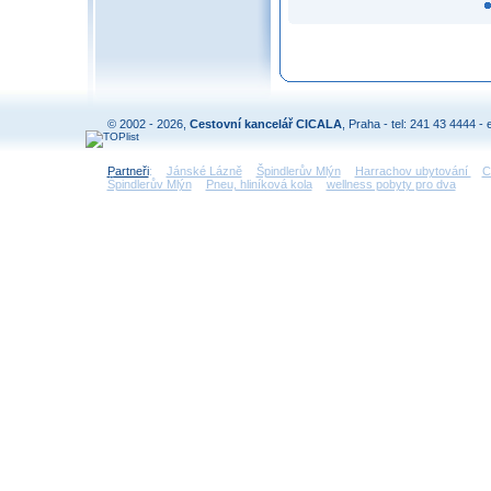
© 2002 - 2026,
Cestovní kancelář CICALA
, Praha - tel: 241 43 4444 - 
Partneři
:
Jánské Lázně
Špindlerův Mlýn
Harrachov ubytování
C
Špindlerův Mlýn
Pneu, hliníková kola
wellness pobyty pro dva