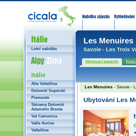
Nabídka zájezdů
Vyhledávání
Itálie
Les Menuires
Savoie - Les Trois V
Letní nabídka
Alpy Zima
Ubytovací kapacity
Popis
Itálie
Alta Valtellina
Les Menuires
- Savoie - L
Dolomiti Superski
Piemonte
Ubytování Les M
Skirama Dolomiti
Adamello Brenta
Val Camonica
Valle Aurina
Valtellina