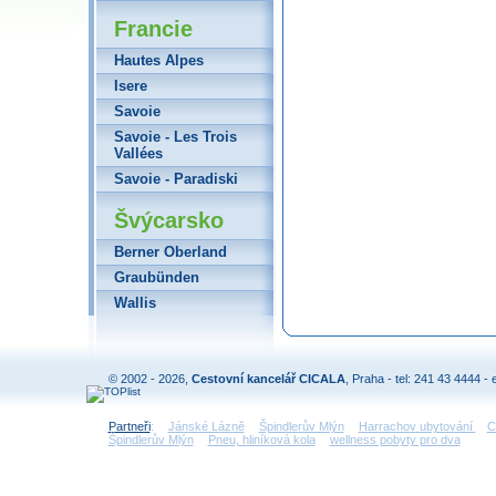
Francie
Hautes Alpes
Isere
Savoie
Savoie - Les Trois
Vallées
Savoie - Paradiski
Švýcarsko
Berner Oberland
Graubünden
Wallis
© 2002 - 2026,
Cestovní kancelář CICALA
, Praha - tel: 241 43 4444 - 
Partneři
:
Jánské Lázně
Špindlerův Mlýn
Harrachov ubytování
C
Špindlerův Mlýn
Pneu, hliníková kola
wellness pobyty pro dva