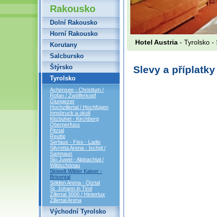
Rakousko
Dolní Rakousko
Horní Rakousko
Hotel Austria
- Tyrolsko - 
Korutany
Salcbursko
Štýrsko
Slevy a příplatk
Tyrolsko
Achensee - Christlum /
Rofan / Zwölferkopf
Glungezer
Hochzillertal / Hochfügen
Innsbruck a okolí
Kitzbühel - Kirchberg
Oberperfuss
Pitztal
Reutte
Serfaus - Fiss - Ladis
Silvretta Arena - Ischgl /
Samnaun
Ski Juwel - Alpbachtal /
Wildschönau
Skiwelt Wilder Kaiser -
Brixental
Sölden Arena - Ötztal
St. Johann in Tirol
Zillertal 3000 / Hintertux
Zillertal Arena
Východní Tyrolsko