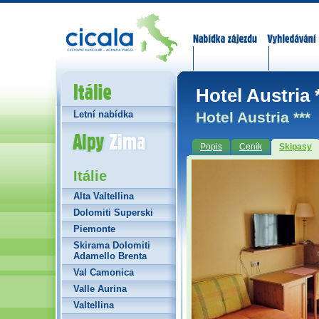
Nabídka zájezdů
Vyhledávání
Itálie
Hotel Austria 
Hotel Austria ***
Letní nabídka
Alpy Zima
Popis
Ceník
Skipasy
Itálie
Alta Valtellina
Dolomiti Superski
Piemonte
Skirama Dolomiti
Adamello Brenta
Val Camonica
Valle Aurina
Valtellina