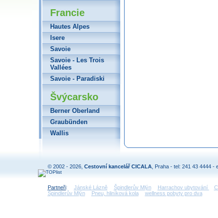
Francie
Hautes Alpes
Isere
Savoie
Savoie - Les Trois
Vallées
Savoie - Paradiski
Švýcarsko
Berner Oberland
Graubünden
Wallis
© 2002 - 2026,
Cestovní kancelář CICALA
, Praha - tel: 241 43 4444 - 
Partneři
:
Jánské Lázně
Špindlerův Mlýn
Harrachov ubytování
C
Špindlerův Mlýn
Pneu, hliníková kola
wellness pobyty pro dva