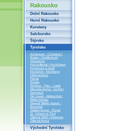
Rakousko
Dolní Rakousko
Horní Rakousko
Korutany
Salcbursko
Štýrsko
Tyrolsko
Achensee - Christlum /
Rofan / Zwölferkopf
Glungezer
Hochzillertal / Hochfügen
Innsbruck a okolí
Kitzbühel - Kirchberg
Oberperfuss
Pitztal
Reutte
Serfaus - Fiss - Ladis
Silvretta Arena - Ischgl /
Samnaun
Ski Juwel - Alpbachtal /
Wildschönau
Skiwelt Wilder Kaiser -
Brixental
Sölden Arena - Ötztal
St. Johann in Tirol
Zillertal 3000 / Hintertux
Zillertal Arena
Východní Tyrolsko