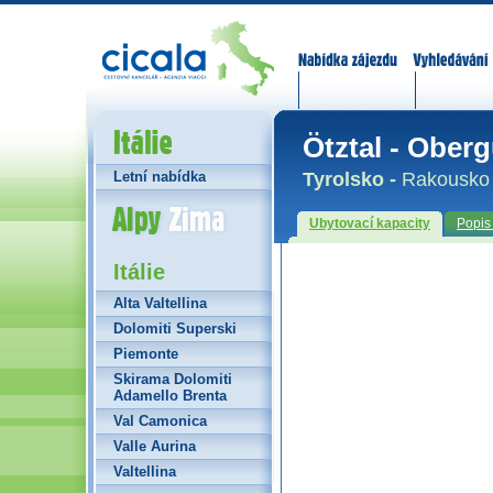
Nabídka zájezdů
Vyhledávání
Itálie
Ötztal - Ober
Tyrolsko -
Rakousko
Letní nabídka
Alpy Zima
Ubytovací kapacity
Popis
Itálie
Alta Valtellina
Dolomiti Superski
Piemonte
Skirama Dolomiti
Adamello Brenta
Val Camonica
Valle Aurina
Valtellina