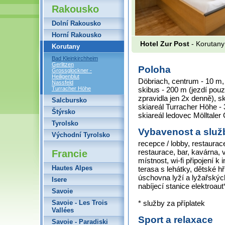
Rakousko
Dolní Rakousko
Horní Rakousko
Hotel Zur Post
- Korutany
Korutany
Bad Kleinkirchheim
Gerlitzen
Poloha
Grossglockner -
Heiligenblut
Döbriach, centrum - 10 m,
Nassfeld
Turracher Höhe
skibus - 200 m (jezdí pou
zpravidla jen 2x denně), s
Salcbursko
skiareál Turracher Höhe -
Štýrsko
skiareál ledovec Mölltaler
Tyrolsko
Vybavenost a služ
Východní Tyrolsko
recepce / lobby, restaurac
restaurace, bar, kavárna, 
Francie
místnost, wi-fi připojení k
Hautes Alpes
terasa s lehátky, dětské h
úschovna lyží a lyžařskýc
Isere
nabíjecí stanice elektroau
Savoie
Savoie - Les Trois
* služby za příplatek
Vallées
Sport a relaxace
Savoie - Paradiski