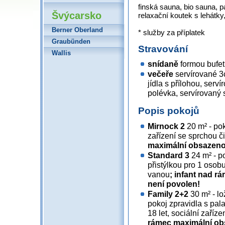
finská sauna, bio sauna, pá
Švýcarsko
relaxační koutek s lehátky,
Berner Oberland
* služby za příplatek
Graubünden
Stravování
Wallis
snídaně
formou bufet
večeře
servírované 3
jídla s přílohou, serv
polévka, servírovaný s
Popis pokojů
Mirnock 2
20 m² - pok
zařízení se sprchou č
maximální obsazenos
Standard 3
24 m² - p
přistýlkou pro 1 osobu
vanou
; infant nad 
není povolen!
Family 2+2
30 m² - lo
pokoj zpravidla s pal
18 let, sociální zaříz
rámec maximální obs