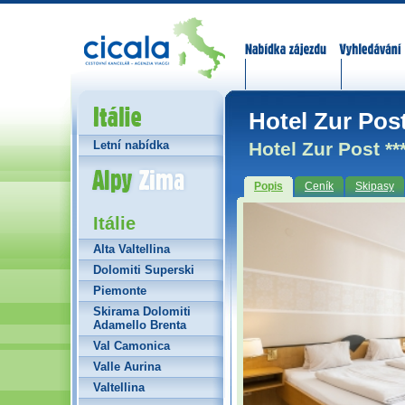
Nabídka zájezdů
Vyhledávání
Itálie
Hotel Zur Post
Hotel Zur Post **
Letní nabídka
Alpy Zima
Popis
Ceník
Skipasy
Itálie
Alta Valtellina
Dolomiti Superski
Piemonte
Skirama Dolomiti
Adamello Brenta
Val Camonica
Valle Aurina
Valtellina