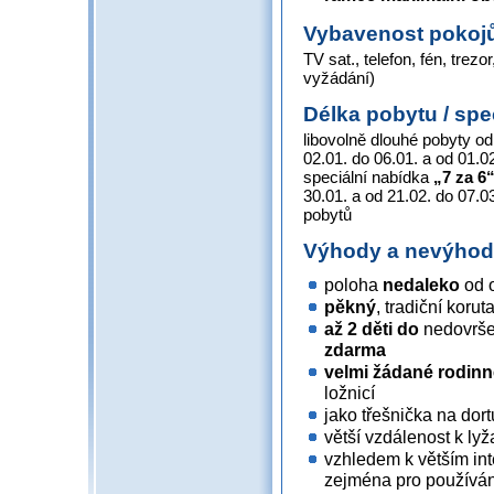
Vybavenost pokoj
TV sat., telefon, fén, trez
vyžádání)
Délka pobytu / spe
libovolně dlouhé pobyty od
02.01. do 06.01. a od 01.0
speciální nabídka
„7 za 6
30.01. a od 21.02. do 07.0
pobytů
Výhody a nevýho
poloha
nedaleko
od 
pěkný
, tradiční koru
až 2 děti do
nedovrš
zdarma
velmi žádané rodinn
ložnicí
jako třešnička na dort
větší vzdálenost k lyž
vzhledem k větším in
zejména pro používání