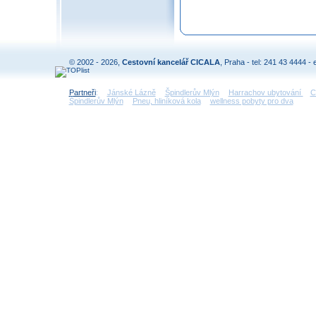
© 2002 - 2026,
Cestovní kancelář CICALA
, Praha - tel: 241 43 4444 - 
Partneři
:
Jánské Lázně
Špindlerův Mlýn
Harrachov ubytování
C
Špindlerův Mlýn
Pneu, hliníková kola
wellness pobyty pro dva