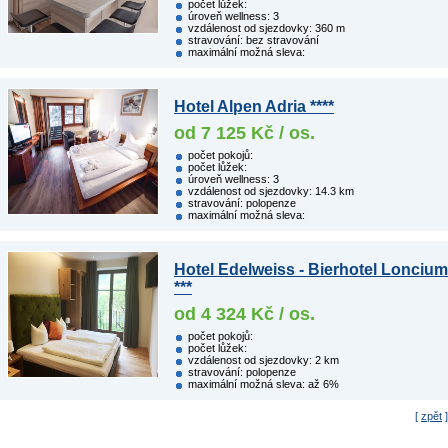
počet lůžek:
úroveň wellness: 3
vzdálenost od sjezdovky: 360 m
stravování: bez stravování
maximální možná sleva:
Hotel Alpen Adria ****
od 7 125 Kč / os.
počet pokojů:
počet lůžek:
úroveň wellness: 3
vzdálenost od sjezdovky: 14.3 km
stravování: polopenze
maximální možná sleva:
Hotel Edelweiss - Bierhotel Loncium
***
od 4 324 Kč / os.
počet pokojů:
počet lůžek:
vzdálenost od sjezdovky: 2 km
stravování: polopenze
maximální možná sleva: až 6%
[
zpět
]