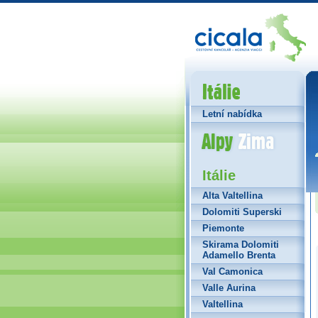
Itálie
Letní nabídka
Alpy Zima
Itálie
Alta Valtellina
Dolomiti Superski
Piemonte
Skirama Dolomiti
Adamello Brenta
Val Camonica
Valle Aurina
Valtellina