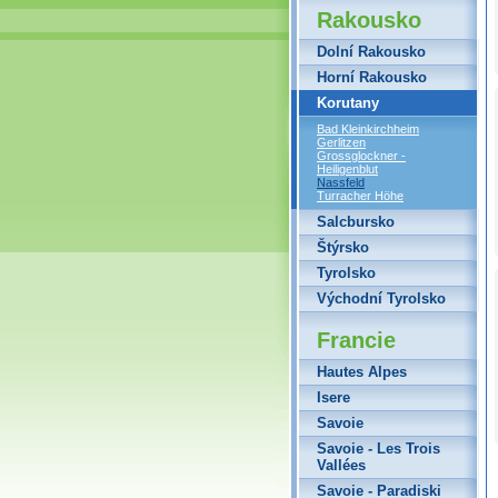
Rakousko
Dolní Rakousko
Horní Rakousko
Korutany
Bad Kleinkirchheim
Gerlitzen
Grossglockner -
Heiligenblut
Nassfeld
Turracher Höhe
Salcbursko
Štýrsko
Tyrolsko
Východní Tyrolsko
Francie
Hautes Alpes
Isere
Savoie
Savoie - Les Trois
Vallées
Savoie - Paradiski