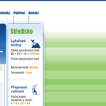
odmínky
Pojištění
Kontakt
Lyžařské
terény
Délka sjezdových tratí:
11
+
69
+
30
=
110 km
Počet sjezdových tratí:
-
Běžecké tratě:
80 km
Snowpark:
1 km
Přepravní
zařízení
Počet kabin,
sedaček a vleků:
6 + 8 + 10 = 24