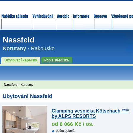
Nabídka zájezdů
Vyhledávání
Aerobic
Informace
Doprava
Všeobecné p
Nassfeld
Korutany -
Rakousko
Ubytovací kapacity
Popis střediska
Nassfeld
- Korutany
Ubytování Nassfeld
Glamping vesnička Kötschach ****
by ALPS RESORTS
od 8 066 Kč / os.
počet pokojů: