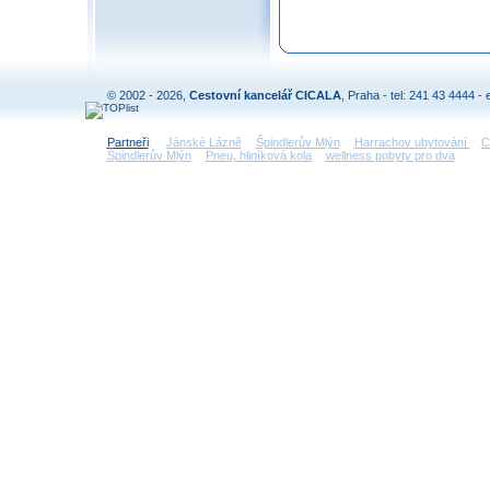
© 2002 - 2026,
Cestovní kancelář CICALA
, Praha - tel: 241 43 4444 - 
Partneři
:
Jánské Lázně
Špindlerův Mlýn
Harrachov ubytování
C
Špindlerův Mlýn
Pneu, hliníková kola
wellness pobyty pro dva