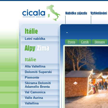
Nabídka zájezdů
Vyhledávání
Itálie
-
Letní nabídka
Popis
Ceník
Skipasy
Alpy Zima
Itálie
Alta Valtellina
Dolomiti Superski
Piemonte
Skirama Dolomiti
Adamello Brenta
Val Camonica
Valle Aurina
Valtellina