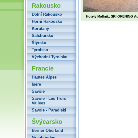
Rakousko
Dolní Rakousko
Hotely Mallnitz SKI OPENING A
Horní Rakousko
Korutany
Salcbursko
Štýrsko
Tyrolsko
Východní Tyrolsko
Francie
Hautes Alpes
Isere
Savoie
Savoie - Les Trois
Vallées
Savoie - Paradiski
Švýcarsko
Berner Oberland
Graubünden