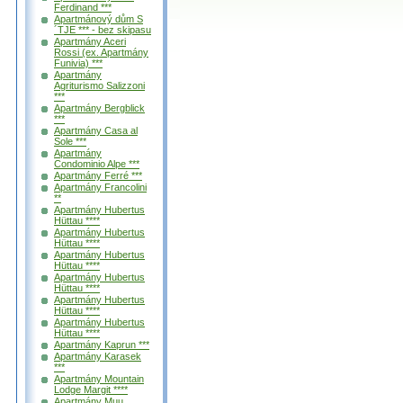
Ferdinand ***
Apartmánový dům S
´TJE *** - bez skipasu
Apartmány Aceri
Rossi (ex. Apartmány
Funivia) ***
Apartmány
Agriturismo Salizzoni
***
Apartmány Bergblick
***
Apartmány Casa al
Sole ***
Apartmány
Condominio Alpe ***
Apartmány Ferré ***
Apartmány Francolini
**
Apartmány Hubertus
Hüttau ****
Apartmány Hubertus
Hüttau ****
Apartmány Hubertus
Hüttau ****
Apartmány Hubertus
Hüttau ****
Apartmány Hubertus
Hüttau ****
Apartmány Hubertus
Hüttau ****
Apartmány Kaprun ***
Apartmány Karasek
***
Apartmány Mountain
Lodge Margit ****
Apartmány Muu