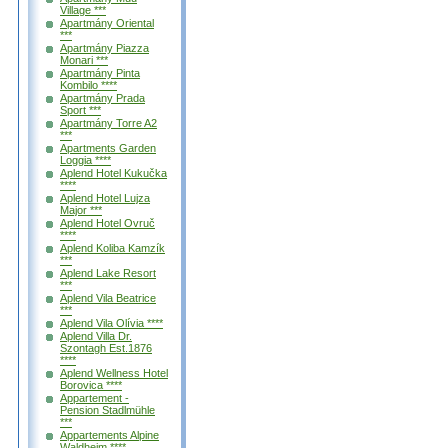
Village ***
Apartmány Oriental
***
Apartmány Piazza
Monari ***
Apartmány Pinta
Kombilo ****
Apartmány Prada
Sport ***
Apartmány Torre A2
***
Apartments Garden
Loggia ****
Aplend Hotel Kukučka
****
Aplend Hotel Lujza
Major ***
Aplend Hotel Ovruč
****
Aplend Koliba Kamzík
***
Aplend Lake Resort
***
Aplend Vila Beatrice
***
Aplend Vila Olívia ****
Aplend Villa Dr.
Szontagh Est.1876
****
Aplend Wellness Hotel
Borovica ****
Appartement -
Pension Stadlmühle
***
Appartements Alpine
Waldheim ****