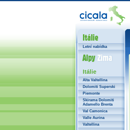
Itálie
Letní nabídka
Alpy Zima
Itálie
Alta Valtellina
Dolomiti Superski
Piemonte
Skirama Dolomiti
Adamello Brenta
Val Camonica
Valle Aurina
Valtellina