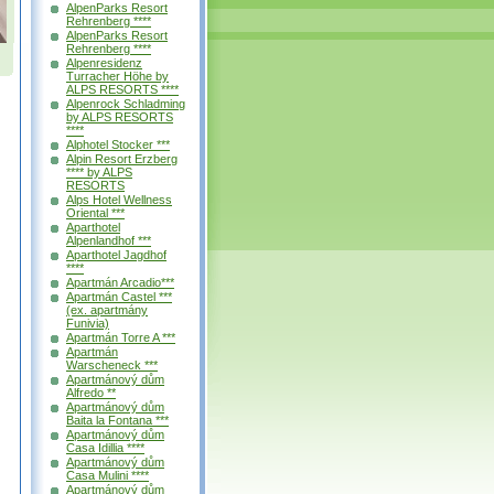
AlpenParks Resort
Rehrenberg ****
AlpenParks Resort
Rehrenberg ****
Alpenresidenz
Turracher Höhe by
ALPS RESORTS ****
Alpenrock Schladming
by ALPS RESORTS
****
Alphotel Stocker ***
Alpin Resort Erzberg
**** by ALPS
RESORTS
Alps Hotel Wellness
Oriental ***
Aparthotel
Alpenlandhof ***
Aparthotel Jagdhof
****
Apartmán Arcadio***
Apartmán Castel ***
(ex. apartmány
Funivia)
Apartmán Torre A ***
Apartmán
Warscheneck ***
Apartmánový dům
Alfredo **
Apartmánový dům
Baita la Fontana ***
Apartmánový dům
Casa Idillia ****
Apartmánový dům
Casa Mulini ****
Apartmánový dům