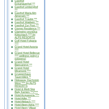
Gasthof
Eckartauerhof ***
Gasthof Limberghof
***
Gasthof Maria Alm
Almerwirt ***
Gasthof Traube ***
Gasthof Waldwirt ***
Gasthof Zur Post ***
Giongo Residence ***
Glamping vesnička
Kötschach **** by
ALPS RESORTS
Golf Hotel Folgaria
****
Grand Hotel Astoria
****
Grand Hotel Bellevue
**** wellness pobyt s
polopenzí
Grand Hotel
Biancaneve ***
Grand Hotel
Miramonti ****
Gruppenhaus
Tauernblick **
Hideaway Dachstein
West **** by ALPS
RESORTS
Hotel & Medi Spa
Bialy Kamien ***/****
Hotel Acquaseria ****
Hotel Adler ***
Hotel Alpbach ****
Hotel Alpen Adria ****
Hotel Alpen Village