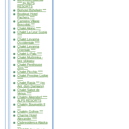
**** by ALPS
RESORTS
Biohotel Bühelwirt ***
Boutique Hotel
Pachers ****
Camping Village
Boscoblú ***
Chalet Alpino ****
Chalet La Leur Gusja
****
Chalet Levanna
Occidentale ****
Chalet Levanna
Orientale ****
Chalet Li Palu ****
Chalet Muštrinka -
bez skipasu
Chalet Penthouse
Zirm ***
Chalet Picchio ****
Chalet Prestige Lodge
*****
Chalet Rasia *** (ex
Apt. dům Damiano)
Chalet Sabot de
Venus ****
Chalety Alpendorf ****
ALPS RESORTS
Chalety Bouquetin II
***
Chalety Gofree ***
Charme Hotel
Alexander ****
Clubresidence Alaska
***