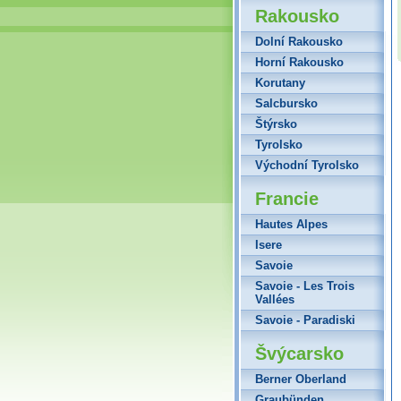
Rakousko
Dolní Rakousko
Horní Rakousko
Korutany
Salcbursko
Štýrsko
Tyrolsko
Východní Tyrolsko
Francie
Hautes Alpes
Isere
Savoie
Savoie - Les Trois
Vallées
Savoie - Paradiski
Švýcarsko
Berner Oberland
Graubünden