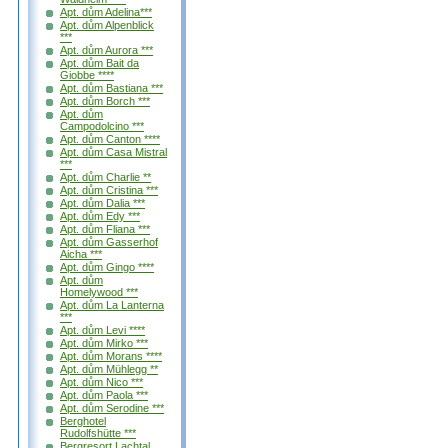
Apt. dům Adelina***
Apt. dům Alpenblick
***
Apt. dům Aurora ***
Apt. dům Bait da
Giobbe ****
Apt. dům Bastiana ***
Apt. dům Borch ***
Apt. dům
Campodolcino ***
Apt. dům Canton ****
Apt. dům Casa Mistral
***
Apt. dům Charlie **
Apt. dům Cristina ***
Apt. dům Dalia ***
Apt. dům Edy ***
Apt. dům Fliana ***
Apt. dům Gasserhof
Aicha ***
Apt. dům Gingo ****
Apt. dům
Homelywood ***
Apt. dům La Lanterna
***
Apt. dům Levi ****
Apt. dům Mirko ***
Apt. dům Morans ****
Apt. dům Mühlegg **
Apt. dům Nico ***
Apt. dům Paola ***
Apt. dům Serodine ***
Berghotel
Rudolfshütte ***
Bergresort Lachtal