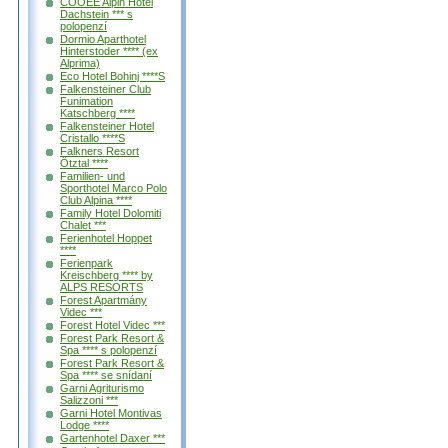
COOEE Alpin Hotel
Dachstein *** s
polopenzí
Dormio Aparthotel
Hinterstoder **** (ex
Alprima)
Eco Hotel Bohinj ****S
Falkensteiner Club
Funimation
Katschberg ****
Falkensteiner Hotel
Cristallo ****S
Falkners Resort
Ötztal ****
Familien- und
Sporthotel Marco Polo
Club Alpina ****
Family Hotel Dolomiti
Chalet ***
Ferienhotel Hoppet
****
Ferienpark
Kreischberg **** by
ALPS RESORTS
Forest Apartmány
Videc ***
Forest Hotel Videc ***
Forest Park Resort &
Spa **** s polopenzí
Forest Park Resort &
Spa **** se snídaní
Garni Agriturismo
Salizzoni ***
Garni Hotel Montivas
Lodge ****
Gartenhotel Daxer ***