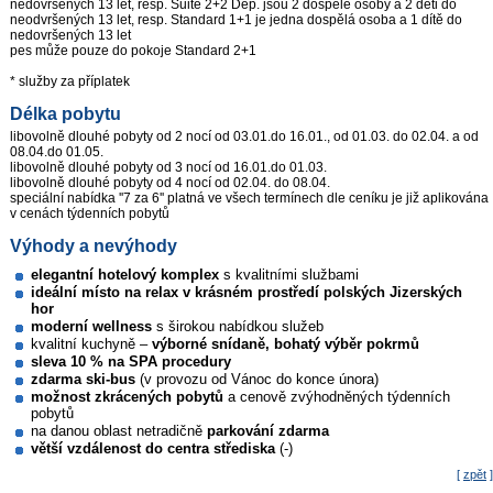
nedovršených 13 let, resp. Suite 2+2 Dep. jsou 2 dospělé osoby a 2 děti do
neodvršených 13 let, resp. Standard 1+1 je jedna dospělá osoba a 1 dítě do
nedovršených 13 let
pes může pouze do pokoje Standard 2+1
* služby za příplatek
Délka pobytu
libovolně dlouhé pobyty od 2 nocí od 03.01.do 16.01., od 01.03. do 02.04. a od
08.04.do 01.05.
libovolně dlouhé pobyty od 3 nocí od 16.01.do 01.03.
libovolně dlouhé pobyty od 4 nocí od 02.04. do 08.04.
speciální nabídka ''7 za 6'' platná ve všech termínech dle ceníku je již aplikována
v cenách týdenních pobytů
Výhody a nevýhody
elegantní hotelový komplex
s kvalitními službami
ideální místo na relax v krásném prostředí polských Jizerských
hor
moderní wellness
s širokou nabídkou služeb
kvalitní kuchyně –
výborné snídaně, bohatý výběr pokrmů
sleva 10 % na SPA procedury
zdarma ski-bus
(v provozu od Vánoc do konce února)
možnost zkrácených pobytů
a cenově zvýhodněných týdenních
pobytů
na danou oblast netradičně
parkování zdarma
větší vzdálenost do centra střediska
(-)
[
zpět
]