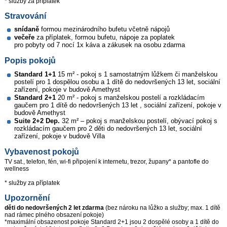
* služby za příplatek
Stravování
snídaně
formou mezinárodního bufetu včetně nápojů
večeře
za příplatek, formou bufetu, nápoje za poplatek
pro pobyty od 7 nocí 1x káva a zákusek na osobu zdarma
Popis pokojů
Standard 1+1
15 m² - pokoj s 1 samostatným lůžkem či manželskou
postelí pro 1 dospělou osobu a 1 dítě do nedovršených 13 let, sociální
zařízení, pokoje v budově Amethyst
Standard 2+1
20 m² - pokoj s manželskou postelí a rozkládacím
gaučem pro 1 dítě do nedovršených 13 let , sociální zařízení, pokoje v
budově Amethyst
Suite 2+2 Dep.
32 m² – pokoj s manželskou postelí, obývací pokoj s
rozkládacím gaučem pro 2 děti do nedovršených 13 let, sociální
zařízení, pokoje v budově Villa
Vybavenost pokojů
TV sat., telefon, fén, wi-fi připojení k internetu, trezor, župany* a pantofle do
wellness
* služby za příplatek
Upozornění
děti do nedovršených 2 let zdarma
(bez nároku na lůžko a služby; max. 1 dítě
nad rámec plného obsazení pokoje)
*maximální obsazenost pokoje Standard 2+1 jsou 2 dospělé osoby a 1 dítě do