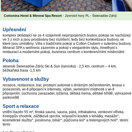
Cottonina Hotel & Mineral Spa Resort
- Jizerské hory PL - Świeradów-Zdrój
Upřesnění
komplex skládající se ze 4 vzájemně nepropojených budov, pokoje se nacházejí
ve 3 z nich a jsou prodávány bez rozlišení, tedy bez konkretizace budovy, ve
které jsou umístěny; Villa s tradičními pokoji a Cotton Clubem v suterénu budovy,
Mineral SPA s wellness zázemím a pokoji v elegantním stylu, Amethyst s
restaurací a moderními pokoji, business centrum s konferenčními místnostmi
Poloha
skiareál Świeradów-Zdrój Ski & Sun (lanovka) - 2,5 km, centrum – 4 km,
běžkařská trasa -1,5 km
Vybavenost a služby
recepce, restaurace, bar, prodejní automat s drobným občerstvením, terasa s
posezením, wi-fi připojení k internetu, výtah, seminární místnosti s wi-fi
připojením, úschovna zavazadel, lyžárna, dětská herna, dětské hřiště, vyhrazené
parkoviště
Sport a relaxace
vnitřní bazén 55 m², finská sauna, sauna, pára, infrakabina, venkovní vířivka,
Kneippův chodník, zážitková sprcha, relaxační koutek s lehátky, masáže*,
kosmetické služby*, posilovna, biliár*, půjčovna kol* a trekingových holí*, stolní
tenis