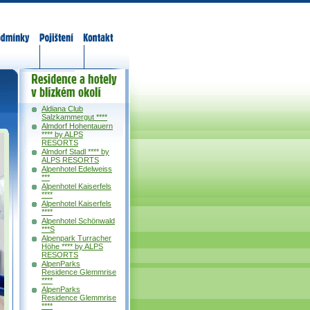
odmínky
Pojištění
Kontakt
Residence a
hotely v okolí
Aldiana Club
Salzkammergut ****
Almdorf Hohentauern
**** by ALPS
RESORTS
Almdorf Stadl **** by
ALPS RESORTS
Alpenhotel Edelweiss
***
Alpenhotel Kaiserfels
****
Alpenhotel Kaiserfels
****
Alpenhotel Schönwald
***S
Alpenpark Turracher
Höhe **** by ALPS
RESORTS
AlpenParks
Residence Glemmrise
****
AlpenParks
Residence Glemmrise
****