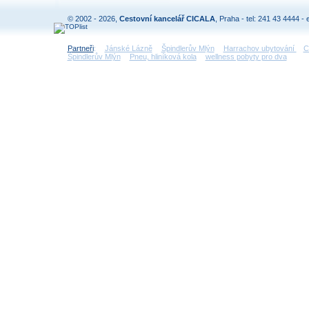
© 2002 - 2026,
Cestovní kancelář CICALA
, Praha - tel: 241 43 4444 - 
Partneři
:
Jánské Lázně
Špindlerův Mlýn
Harrachov ubytování
C
Špindlerův Mlýn
Pneu, hliníková kola
wellness pobyty pro dva