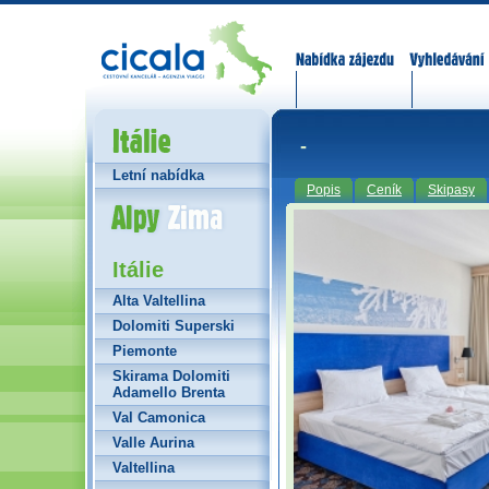
Nabídka zájezdů
Vyhledávání
Itálie
-
Letní nabídka
Popis
Ceník
Skipasy
Alpy Zima
Itálie
Alta Valtellina
Dolomiti Superski
Piemonte
Skirama Dolomiti
Adamello Brenta
Val Camonica
Valle Aurina
Valtellina