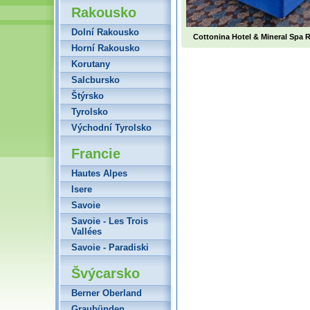
Rakousko
Dolní Rakousko
Cottonina Hotel & Mineral Spa 
Horní Rakousko
Korutany
Salcbursko
Štýrsko
Tyrolsko
Východní Tyrolsko
Francie
Hautes Alpes
Isere
Savoie
Savoie - Les Trois
Vallées
Savoie - Paradiski
Švýcarsko
Berner Oberland
Graubünden