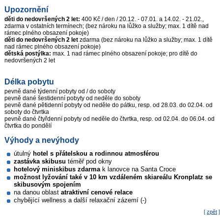
Upozornění
děti do nedovršených 2 let:
400 Kč / den / 20.12. - 07.01. a 14.02. - 21.02.,
zdarma v ostatních termínech; (bez nároku na lůžko a služby; max. 1 dítě nad
rámec plného obsazení pokoje)
děti do nedovršených 2 let
zdarma (bez nároku na lůžko a služby; max. 1 dítě
nad rámec plného obsazení pokoje)
dětská postýlka:
max. 1 nad rámec plného obsazení pokoje; pro dítě do
nedovršených 2 let
Délka pobytu
pevně dané týdenní pobyty od / do soboty
pevně dané šestidenní pobyty od neděle do soboty
pevně dané pětidenní pobyty od neděle do pátku, resp. od 28.03. do 02.04. od
soboty do čtvrtka
pevně dané čtyřdenní pobyty od neděle do čtvrtka, resp. od 02.04. do 06.04. od
čtvrtka do pondělí
Výhody a nevýhody
útulný
hotel s přátelskou a rodinnou atmosférou
zastávka skibusu
téměř pod okny
hotelový miniskibus zdarma
k lanovce na Santa Croce
možnost lyžování také v 10 km vzdáleném skiareálu Kronplatz se
skibusovým spojením
na danou oblast
atraktivní cenové relace
chybějící wellness a další relaxační zázemí (-)
[
zpět
]