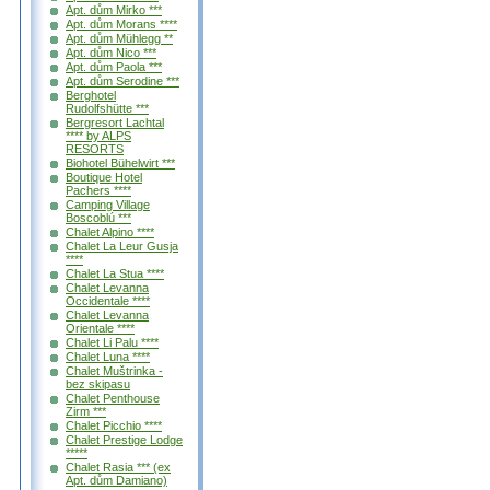
Apt. dům Mirko ***
Apt. dům Morans ****
Apt. dům Mühlegg **
Apt. dům Nico ***
Apt. dům Paola ***
Apt. dům Serodine ***
Berghotel
Rudolfshütte ***
Bergresort Lachtal
**** by ALPS
RESORTS
Biohotel Bühelwirt ***
Boutique Hotel
Pachers ****
Camping Village
Boscoblú ***
Chalet Alpino ****
Chalet La Leur Gusja
****
Chalet La Stua ****
Chalet Levanna
Occidentale ****
Chalet Levanna
Orientale ****
Chalet Li Palu ****
Chalet Luna ****
Chalet Muštrinka -
bez skipasu
Chalet Penthouse
Zirm ***
Chalet Picchio ****
Chalet Prestige Lodge
*****
Chalet Rasia *** (ex
Apt. dům Damiano)