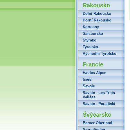
Rakousko
Dolní Rakousko
Horní Rakousko
Korutany
Salcbursko
Štýrsko
Tyrolsko
Východní Tyrolsko
Francie
Hautes Alpes
Isere
Savoie
Savoie - Les Trois
Vallées
Savoie - Paradiski
Švýcarsko
Berner Oberland
Graubünden