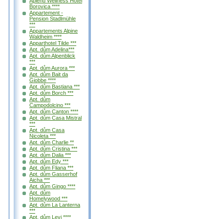
Aplend Wellness Hotel
Borovica ****
Appartement -
Pension Stadlmühle
***
Appartements Alpine
Waldheim ****
Apparthotel Tilde ***
Apt. dům Adelina***
Apt. dům Alpenblick
***
Apt. dům Aurora ***
Apt. dům Bait da
Giobbe ****
Apt. dům Bastiana ***
Apt. dům Borch ***
Apt. dům
Campodolcino ***
Apt. dům Canton ****
Apt. dům Casa Mistral
***
Apt. dům Casa
Nicoleta ***
Apt. dům Charlie **
Apt. dům Cristina ***
Apt. dům Dalia ***
Apt. dům Edy ***
Apt. dům Fliana ***
Apt. dům Gasserhof
Aicha ***
Apt. dům Gingo ****
Apt. dům
Homelywood ***
Apt. dům La Lanterna
***
Apt. dům Levi ****