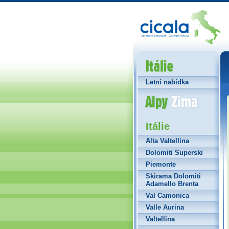
Itálie
Letní nabídka
Alpy Zima
Itálie
Alta Valtellina
Dolomiti Superski
Piemonte
Skirama Dolomiti
Adamello Brenta
Val Camonica
Valle Aurina
Valtellina