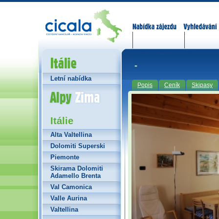
Nabídka zájezdů
Vyhledávání
Itálie
-
Letní nabídka
Popis
Ceník
Skipasy
Alpy Zima
Itálie
Alta Valtellina
Dolomiti Superski
Piemonte
Skirama Dolomiti
Adamello Brenta
Val Camonica
Valle Aurina
Valtellina