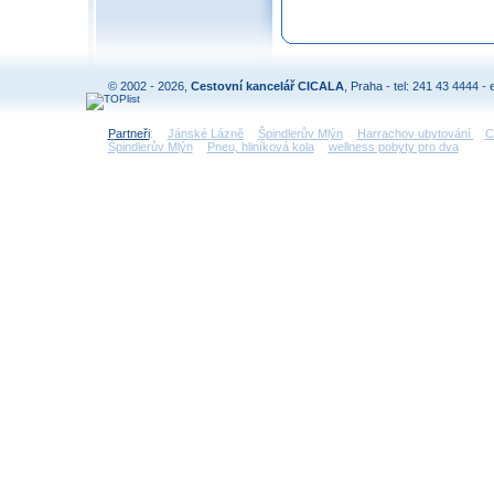
© 2002 - 2026,
Cestovní kancelář CICALA
, Praha - tel: 241 43 4444 - 
Partneři
:
Jánské Lázně
Špindlerův Mlýn
Harrachov ubytování
C
Špindlerův Mlýn
Pneu, hliníková kola
wellness pobyty pro dva