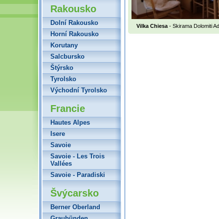
Rakousko
Dolní Rakousko
Vilka Chiesa
- Skirama Dolomiti Ad
Horní Rakousko
Korutany
Salcbursko
Štýrsko
Tyrolsko
Východní Tyrolsko
Francie
Hautes Alpes
Isere
Savoie
Savoie - Les Trois
Vallées
Savoie - Paradiski
Švýcarsko
Berner Oberland
Graubünden