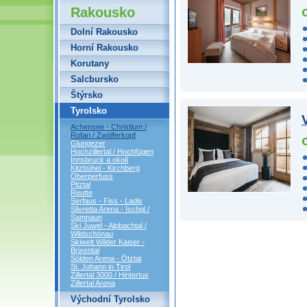
Rakousko
Dolní Rakousko
Horní Rakousko
Korutany
Salcbursko
Štýrsko
Tyrolsko
Achensee - Christlum /
Rofan / Zwölferkopf
Glungezer
Hochzillertal / Hochfügen
Innsbruck a okolí
Kitzbühel - Kirchberg
Oberperfuss
Pitztal
Reutte
Serfaus - Fiss - Ladis
Silvretta Arena - Ischgl /
Samnaun
Ski Juwel - Alpbachtal /
Wildschönau
Skiwelt Wilder Kaiser -
Brixental
Sölden Arena - Ötztal
St. Johann in Tirol
Zillertal 3000 / Hintertux
Zillertal Arena
Východní Tyrolsko