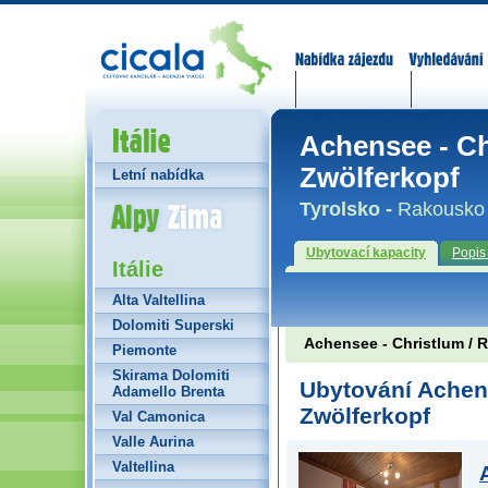
Nabídka zájezdů
Vyhledávání
Itálie
Achensee - Ch
Zwölferkopf
Letní nabídka
Alpy Zima
Tyrolsko -
Rakousko
Ubytovací kapacity
Popis
Itálie
Alta Valtellina
Dolomiti Superski
Achensee - Christlum / R
Piemonte
Skirama Dolomiti
Ubytování Achens
Adamello Brenta
Zwölferkopf
Val Camonica
Valle Aurina
Valtellina