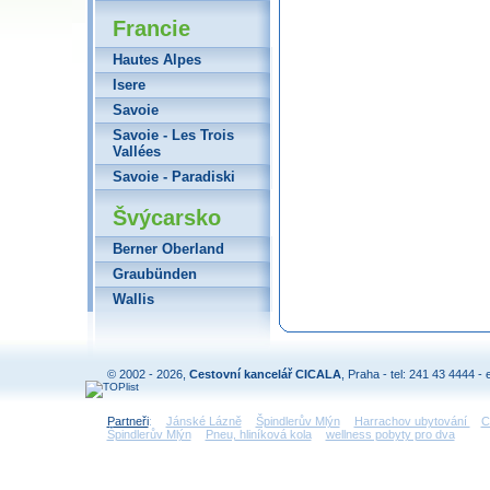
Francie
Hautes Alpes
Isere
Savoie
Savoie - Les Trois
Vallées
Savoie - Paradiski
Švýcarsko
Berner Oberland
Graubünden
Wallis
© 2002 - 2026,
Cestovní kancelář CICALA
, Praha - tel: 241 43 4444 - 
Partneři
:
Jánské Lázně
Špindlerův Mlýn
Harrachov ubytování
C
Špindlerův Mlýn
Pneu, hliníková kola
wellness pobyty pro dva