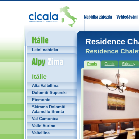
Nabídka zájezdů
Vyhledávání
Itálie
Residence Cha
Residence Chalet
Letní nabídka
Alpy Zima
Popis
Ceník
Skipasy
Itálie
Alta Valtellina
Dolomiti Superski
Piemonte
Skirama Dolomiti
Adamello Brenta
Val Camonica
Valle Aurina
Valtellina