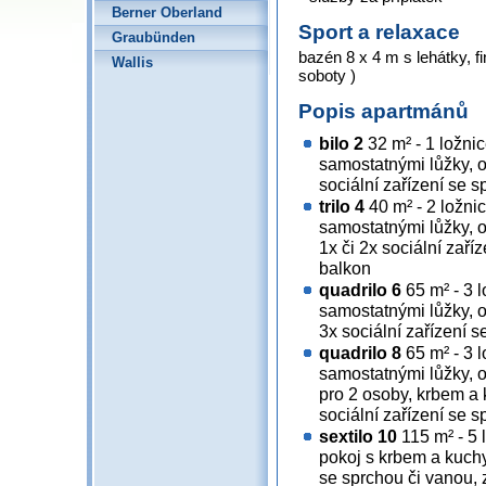
Berner Oberland
Sport a relaxace
Graubünden
bazén 8 x 4 m s lehátky, f
Wallis
soboty )
Popis apartmánů
bilo 2
32 m² - 1 ložnic
samostatnými lůžky, 
sociální zařízení se 
trilo 4
40 m² - 2 ložni
samostatnými lůžky, 
1x či 2x sociální zaří
balkon
quadrilo 6
65 m² - 3 l
samostatnými lůžky, 
3x sociální zařízení 
quadrilo 8
65 m² - 3 l
samostatnými lůžky, 
pro 2 osoby, krbem a
sociální zařízení se 
sextilo 10
115 m² - 5 
pokoj s krbem a kuch
se sprchou či vanou, 