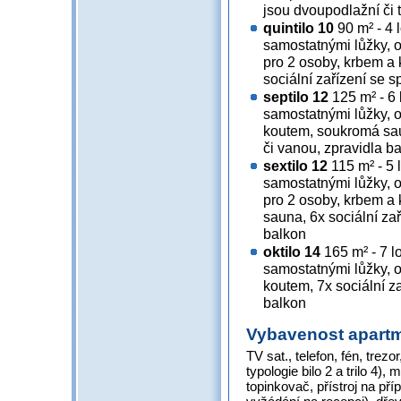
jsou dvoupodlažní či t
quintilo 10
90 m² - 4 
samostatnými lůžky, 
pro 2 osoby, krbem a
sociální zařízení se 
septilo 12
125 m² - 6 
samostatnými lůžky, 
koutem, soukromá sau
či vanou, zpravidla b
sextilo 12
115 m² - 5 
samostatnými lůžky, 
pro 2 osoby, krbem 
sauna, 6x sociální za
balkon
oktilo 14
165 m² - 7 l
samostatnými lůžky, 
koutem, 7x sociální z
balkon
Vybavenost apart
TV sat., telefon, fén, trez
typologie bilo 2 a trilo 4)
topinkovač, přístroj na příp