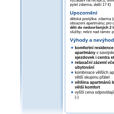
vyžádání na recepci), dře
pytel zdarma, další 17 €)
Upozornění
dětská postýlka: zdarma 
obsazení apartmánu; pro d
děti do nedovršených 2 l
služby; nelze nad rámec 
Výhody a nevýho
komfortní residenc
apartmány
v savojsk
sjezdovek i centra s
relaxační zázemí vč
ubytování
kombinace větších apa
větší skupinu přátel
většina apartmánů b
větší komfort
vyšší cena odpovídajíc
(-)