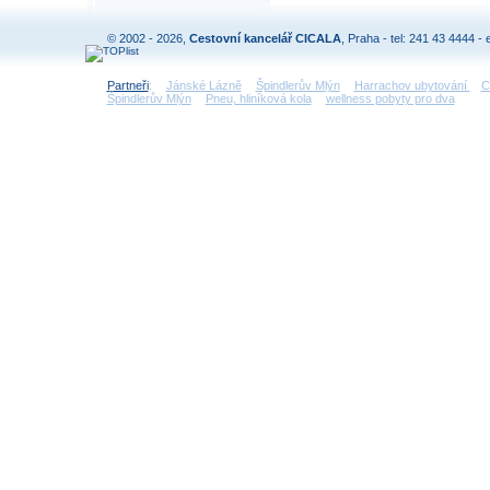
© 2002 - 2026,
Cestovní kancelář CICALA
, Praha - tel: 241 43 4444 - 
Partneři
:
Jánské Lázně
Špindlerův Mlýn
Harrachov ubytování
C
Špindlerův Mlýn
Pneu, hliníková kola
wellness pobyty pro dva