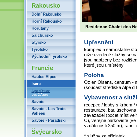
Rakousko
Dolní Rakousko
Horní Rakousko
Residence Chalet des N
Korutany
Salcbursko
Upřesnění
Štýrsko
komplex 5 samostatně stoj
Tyrolsko
níže uvedené služby se na
Východní Tyrolsko
jsou nabízeny bez rozlišen
které jsou umístěny
Francie
Poloha
Hautes Alpes
Oz en Oisans, centrum - 
Isere
(součást střediska Alpe d
Alpe d´Huez
Les 2 Alpes
Vybavenost a služ
Savoie
recepce / lobby s krbem / w
Savoie - Les Trois
restaurace, bar, úschovna
Vallées
zavazadel (počet míst vel
C), veřejné parkoviště (ve
Savoie - Paradiski
vzdálenosti 250 m), ranní
Švýcarsko
* služby za příplatek