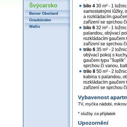
Švýcarsko
bilo 4
30 m² - 1 ložnic
samostatnými lůžky, 
Berner Oberland
a rozkládacím gaučem 
Graubünden
zařízení se sprchou č
Wallis
bilo 6
32 m² - 1 ložni
palandou, obývací po
rozkládacím gaučem ty
zařízení se sprchou č
trilo 6
35 m² - 2 ložni
obývací pokoj s kuch
gaučem typu "šuplík" 
sprchou či vanou, ba
trilo 8
50 m² - 2 ložni
kabina s palandou, o
rozkládacím gaučem ty
zařízení se sprchou či
Vybavenost apart
TV, myčka nádobí, mikrovlnk
* služby za příplatek
Upozornění