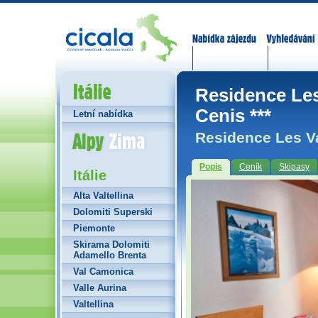
Nabídka zájezdů
Vyhledávání
Itálie
Residence Les
Cenis ***
Letní nabídka
Alpy Zima
Residence Les Va
Popis
Ceník
Skipasy
Itálie
Alta Valtellina
Dolomiti Superski
Piemonte
Skirama Dolomiti
Adamello Brenta
Val Camonica
Valle Aurina
Valtellina