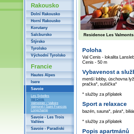
Rakousko
Dolní Rakousko
Horní Rakousko
Korutany
Salcbursko
Residence Les Valmonts 
Štýrsko
Tyrolsko
Poloha
Východní Tyrolsko
Val Cenis - lokalita Lansle
Cenis - 50 m
Francie
Vybavenost a služ
Hautes Alpes
menší lobby, úschovna lyž
Isere
pračka*, sušička*
Savoie
* služby za příplatek
Les Sybelles
Val Cenis
Sport a relaxace
Valmeinier / Valloire
Valmorel / Saint Francois
Longchamp
bazén, sauna*, pára*, biliá
Savoie - Les Trois
* služby za příplatek
Vallées
Savoie - Paradiski
Popis apartmánů