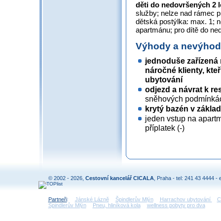
děti do nedovršených 2 
služby; nelze nad rámec 
dětská postýlka: max. 1; 
apartmánu; pro dítě do ne
Výhody a nevýho
jednoduše zařízená
náročné klienty, kte
ubytování
odjezd a návrat k re
sněhových podmínká
krytý bazén v zákla
jeden vstup na apart
příplatek (-)
© 2002 - 2026,
Cestovní kancelář CICALA
, Praha - tel: 241 43 4444 - 
Partneři
:
Jánské Lázně
Špindlerův Mlýn
Harrachov ubytování
C
Špindlerův Mlýn
Pneu, hliníková kola
wellness pobyty pro dva