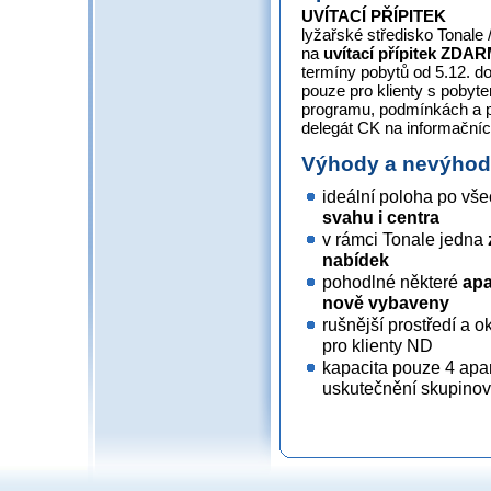
UVÍTACÍ PŘÍPITEK
lyžařské středisko Tonale
na
uvítací přípitek
ZDAR
termíny pobytů od 5.12. do 
pouze pro klienty s pobyt
programu, podmínkách a 
delegát CK na informačníc
Výhody a nevýho
ideální poloha po vš
svahu i centra
v rámci Tonale jedna
nabídek
pohodlné některé
apa
nově vybaveny
rušnější prostředí a ok
pro klienty ND
kapacita pouze 4 apa
uskutečnění skupinov