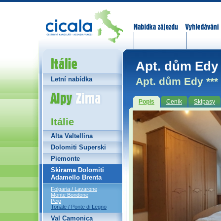
Nabídka zájezdů
Vyhledávání
Itálie
Apt. dům Edy 
Apt. dům Edy ***
Letní nabídka
Alpy Zima
Popis
Ceník
Skipasy
Itálie
Alta Valtellina
Dolomiti Superski
Piemonte
Skirama Dolomiti
Adamello Brenta
Folgaria / Lavarone
Monte Bondone
Pejo
Tonale / Ponte di Legno
Val Camonica