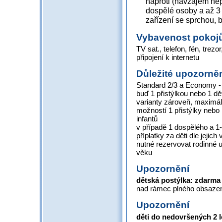
naproti (navzájem ne
dospělé osoby a až 3 
zařízení se sprchou, 
Vybavenost pokoj
TV sat., telefon, fén, trezo
připojení k internetu
Důležité upozorně
Standard 2/3 a Economy - 
buď 1 přistýlkou nebo 1 d
varianty zároveň, maximá
možností 1 přistýlky nebo 
infantů
v případě 1 dospělého a 1
příplatky za děti dle jejich
nutné rezervovat rodinné ub
věku
Upozornění
dětská postýlka: zdarma
nad rámec plného obsazení
Upozornění
děti do nedovršených 2 l