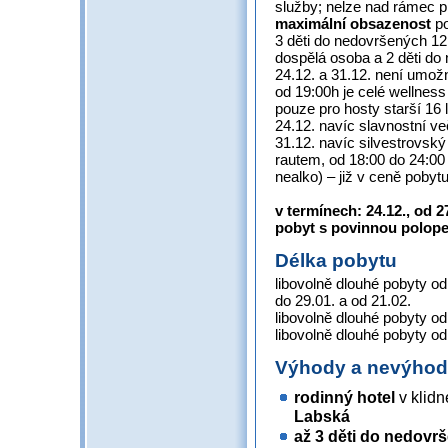
služby; nelze nad rámec p
maximální obsazenost
po
3 děti do nedovršených 12 
dospělá osoba a 2 děti do
24.12. a 31.12. není umožn
od 19:00h je celé wellness
pouze pro hosty starší 16 l
24.12. navíc slavnostní ve
31.12. navíc silvestrovsk
rautem, od 18:00 do 24:00
nealko) – již v ceně pobyt
v termínech: 24.12., od 27
pobyt s povinnou polopen
Délka pobytu
libovolně dlouhé pobyty od
do 29.01. a od 21.02.
libovolně dlouhé pobyty od
libovolně dlouhé pobyty od
Výhody a nevýho
rodinný hotel
v klidn
Labská
až 3 děti do nedovrš