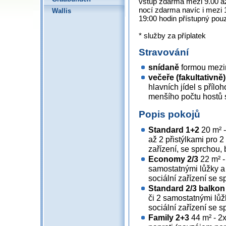
vstup zdarma mezi 9.00 až
nocí zdarma navíc i mezi 
Wallis
19:00 hodin přístupný pouz
* služby za příplatek
Stravování
snídaně
formou mezin
večeře (fakultativně)
hlavních jídel s přílo
menšího počtu hostů
Popis pokojů
Standard 1+2
20 m² -
až 2 přistýlkami pro 2
zařízení, se sprchou,
Economy 2/3
22 m² -
samostatnými lůžky a 
sociální zařízení se 
Standard 2/3 balkon
či 2 samostatnými lůž
sociální zařízení se 
Family 2+3
44 m² - 2x