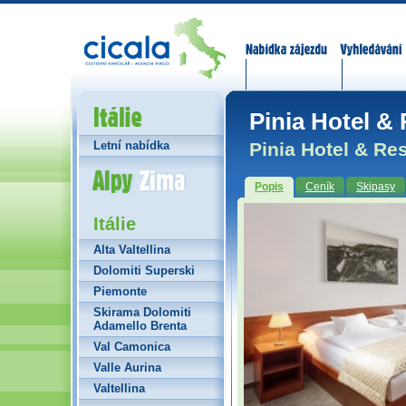
Nabídka zájezdů
Vyhledávání
Itálie
Pinia Hotel & 
Pinia Hotel & Res
Letní nabídka
Alpy Zima
Popis
Ceník
Skipasy
Itálie
Alta Valtellina
Dolomiti Superski
Piemonte
Skirama Dolomiti
Adamello Brenta
Val Camonica
Valle Aurina
Valtellina