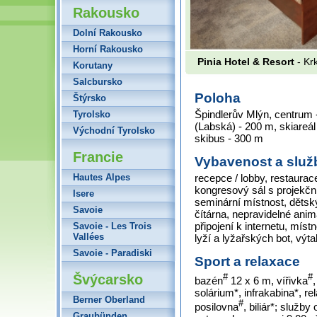
Rakousko
Dolní Rakousko
Horní Rakousko
Pinia Hotel & Resort
- Kr
Korutany
Salcbursko
Poloha
Štýrsko
Špindlerův Mlýn, centrum 
Tyrolsko
(Labská) - 200 m, skiareá
Východní Tyrolsko
skibus - 300 m
Francie
Vybavenost a služ
Hautes Alpes
recepce / lobby, restaurac
kongresový sál s projekční 
Isere
seminární místnost, dětsk
Savoie
čítárna, nepravidelné anima
připojení k internetu, mí
Savoie - Les Trois
Vallées
lyží a lyžařských bot, výt
Savoie - Paradiski
Sport a relaxace
Švýcarsko
#
#
bazén
12 x 6 m, vířivka
solárium*, infrakabina*, r
Berner Oberland
#
posilovna
, biliár*; služb
Graubünden