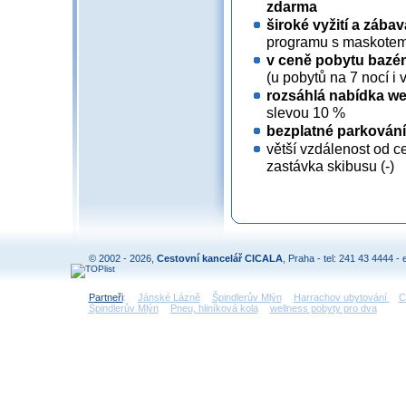
zdarma
široké vyžití a zábav
programu s maskotem,
v ceně pobytu bazén
(u pobytů na 7 nocí i
rozsáhlá nabídka we
slevou 10 %
bezplatné parkování
větší vzdálenost od c
zastávka skibusu (-)
© 2002 - 2026,
Cestovní kancelář CICALA
, Praha - tel: 241 43 4444 - 
Partneři
:
Jánské Lázně
Špindlerův Mlýn
Harrachov ubytování
C
Špindlerův Mlýn
Pneu, hliníková kola
wellness pobyty pro dva