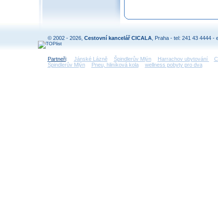
© 2002 - 2026,
Cestovní kancelář CICALA
, Praha - tel: 241 43 4444 - 
Partneři
:
Jánské Lázně
Špindlerův Mlýn
Harrachov ubytování
C
Špindlerův Mlýn
Pneu, hliníková kola
wellness pobyty pro dva