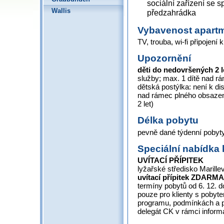
sociální zařízení se s
Wallis
předzahrádka
Vybavenost apart
TV, trouba, wi-fi připojení k
Upozornění
děti do nedovršených 2 
služby; max. 1 dítě nad 
dětská postýlka: není k dis
nad rámec plného obsazen
2 let)
Délka pobytu
pevně dané týdenní pobyty
Speciální nabídka 
UVÍTACÍ PŘÍPITEK
lyžařské středisko Marille
uvítací přípitek
ZDARMA
termíny pobytů od 6. 12. do
pouze pro klienty s pobyt
programu, podmínkách a 
delegát CK v rámci inform