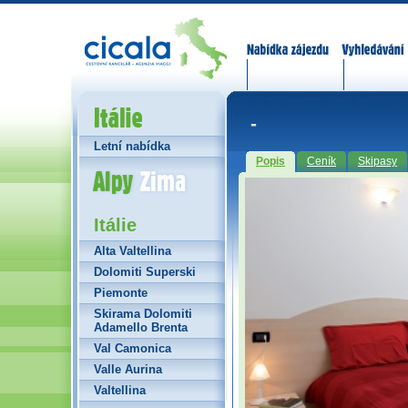
Nabídka zájezdů
Vyhledávání
Itálie
-
Letní nabídka
Popis
Ceník
Skipasy
Alpy Zima
Itálie
Alta Valtellina
Dolomiti Superski
Piemonte
Skirama Dolomiti
Adamello Brenta
Val Camonica
Valle Aurina
Valtellina