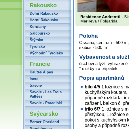
Rakousko
Dolní Rakousko
Residence Andreotti
- Sk
Horní Rakousko
Marilleva / Folgarida
Korutany
Salcbursko
Poloha
Štýrsko
Ossana, centrum - 500 m, s
Tyrolsko
skibus - 500 m
Východní Tyrolsko
Vybavenost a služ
Francie
úschovna lyží, vyhrazené 
* služby za příplatek
Hautes Alpes
Popis apartmánů
Isere
Savoie
bilo 4/5
1 ložnice s m
kuchyňským koutem, 
Savoie - Les Trois
Vallées
případně rozkládacím
zařízení, balkon či p
Savoie - Paradiski
trilo 6/7
1 ložnice s m
Švýcarsko
přistýlkou, 1 ložnice
pokoj s kuchyňským 
Berner Oberland
osoby a případně roz
Graubünden