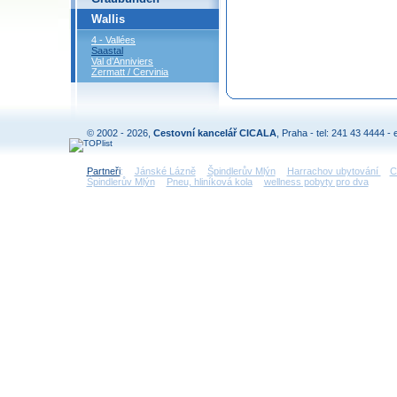
Wallis
4 - Vallées
Saastal
Val d’Anniviers
Zermatt / Cervinia
© 2002 - 2026,
Cestovní kancelář CICALA
, Praha - tel: 241 43 4444 - 
Partneři
:
Jánské Lázně
Špindlerův Mlýn
Harrachov ubytování
C
Špindlerův Mlýn
Pneu, hliníková kola
wellness pobyty pro dva