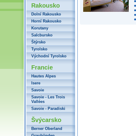
Rakousko
Dolní Rakousko
Horní Rakousko
Korutany
Salcbursko
Štýrsko
Tyrolsko
Východní Tyrolsko
Francie
Hautes Alpes
Isere
Savoie
Savoie - Les Trois
Vallées
Savoie - Paradiski
Švýcarsko
Berner Oberland
Graubünden