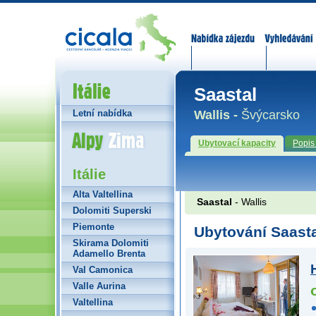
Nabídka zájezdů
Vyhledávání
Itálie
Saastal
Wallis -
Švýcarsko
Letní nabídka
Alpy Zima
Ubytovací kapacity
Popis
Itálie
Alta Valtellina
Saastal
- Wallis
Dolomiti Superski
Piemonte
Ubytování Saast
Skirama Dolomiti
Adamello Brenta
Val Camonica
Valle Aurina
Valtellina