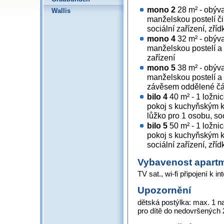
mono 2
28 m² - obýv
Wallis
manželskou postelí č
sociální zařízení, zří
mono 4
32 m² - obýv
manželskou postelí a 
zařízení
mono 5
38 m² - obýv
manželskou postelí a
závěsem oddělené část
bilo 4
40 m² - 1 ložni
pokoj s kuchyňským k
lůžko pro 1 osobu, soc
bilo 5
50 m² - 1 ložni
pokoj s kuchyňským k
sociální zařízení, zří
Vybavenost apart
TV sat., wi-fi připojení k in
Upozornění
dětská postýlka: max. 1 
pro dítě do nedovršených 2