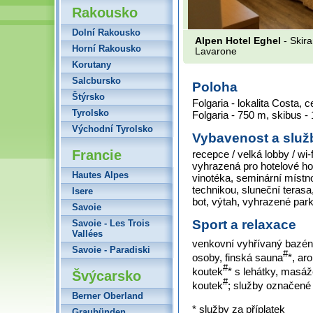
Rakousko
Dolní Rakousko
Alpen Hotel Eghel
- Skira
Horní Rakousko
Lavarone
Korutany
Salcbursko
Poloha
Štýrsko
Folgaria - lokalita Costa, 
Tyrolsko
Folgaria - 750 m, skibus -
Východní Tyrolsko
Vybavenost a služ
Francie
recepce / velká lobby / wi-f
vyhrazená pro hotelové hosty
Hautes Alpes
vinotéka, seminární místn
technikou, sluneční terasa
Isere
bot, výtah, vyhrazené par
Savoie
Sport a relaxace
Savoie - Les Trois
Vallées
venkovní vyhřívaný bazén*
Savoie - Paradiski
#
osoby, finská sauna
*, ar
#
koutek
* s lehátky, masá
Švýcarsko
#
koutek
; služby označen
Berner Oberland
* služby za příplatek
Graubünden