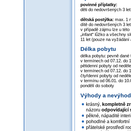
povinné příplatky:
děti do nedovršených 3 le
dětská postýlka:
max. 1 n
dítě do nedovršených 3 let
v případě zájmu lze u této 
„infant“ lůžko a všechny sl
11 let (pouze na vyžádání 
Délka pobytu
délka pobytu: pevně dané 
v termínech od 07.12. do 1
pětidenní pobyty od neděl
v termínech od 07.12. do 1
čtyřdenní pobyty od neděle
v termínu od 06.01. do 10
pondělí do soboty
Výhody a nevýho
krásný,
kompletně zr
názoru
odpovídající 
pěkné, nápadité interi
pohodlné a komfortní
přátelské prostředí r