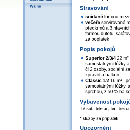
Wallis
Stravování
snídaně
formou mezin
večeře
servírované m
předkrmů a 3 hlavních
formou bufetu, salátov
za poplatek
Popis pokojů
Superior 2/3/4
22 m² 
samostatnými lůžky a
či 2 osoby, sociální z
zpravidla balkon
Classic 1/2
16 m² - po
samostatnými lůžky, s
sprchou, z 50 % balk
Vybavenost pokoj
TV sat., telefon, fén, trez
* služby za příplatek
Upozornění