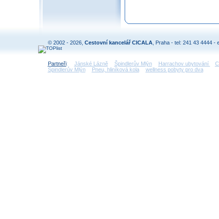
© 2002 - 2026,
Cestovní kancelář CICALA
, Praha - tel: 241 43 4444 - 
Partneři
:
Jánské Lázně
Špindlerův Mlýn
Harrachov ubytování
C
Špindlerův Mlýn
Pneu, hliníková kola
wellness pobyty pro dva