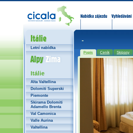
Nabídka zájezdů
Vyhledávání
Itálie
-
Letní nabídka
Popis
Ceník
Skipasy
Alpy Zima
Itálie
Alta Valtellina
Dolomiti Superski
Piemonte
Skirama Dolomiti
Adamello Brenta
Val Camonica
Valle Aurina
Valtellina