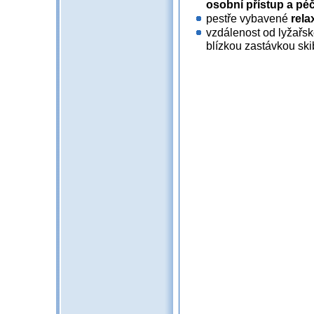
osobní přístup a péč
pestře vybavené
rela
vzdálenost od lyžařs
blízkou zastávkou ski