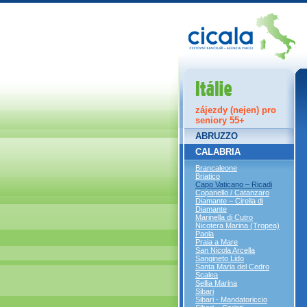
Itálie
zájezdy (nejen) pro
seniory 55+
ABRUZZO
CALABRIA
Brancaleone
Briatico
Capo Vaticano – Ricadi
Copanello / Catanzaro
Diamante – Cirella di
Diamante
Marinella di Cutro
Nicotera Marina (Tropea)
Paola
Praia a Mare
San Nicola Arcella
Sangineto Lido
Santa Maria del Cedro
Scalea
Sellia Marina
Sibari
Sibari - Mandatoriccio