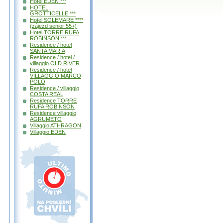
Hotel EDEN ***
HOTEL
GROTTICELLE ***
Hotel SOLEMARE ****
(zájezd senior 55+)
Hotel TORRE RUFA
ROBINSON ***
Residence / hotel
SANTA MARIA
Residence / hotel /
villaggio OLD RIVER
Residence / hotel
VILLAGGIO MARCO
POLO
Residence / villaggio
COSTA REAL
Residence TORRE
RUFA ROBINSON
Residence villaggio
AGRUMETO
Villaggio ATHRAGON
Villaggio EDEN