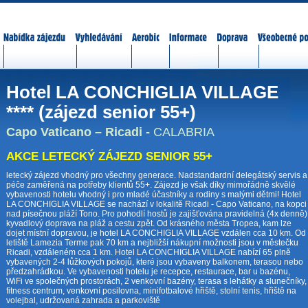
Nabídka zájezdů
Vyhledávání
Aerobic
Informace
Doprava
Všeobecné p
Hotel LA CONCHIGLIA VILLAGE
**** (zájezd senior 55+)
Capo Vaticano – Ricadi -
CALABRIA
AKCE LETECKÝ ZÁJEZD SENIOR 55+
letecký zájezd vhodný pro všechny generace. Nadstandardní delegátský servis a
péče zaměřená na potřeby klientů 55+. Zájezd je však díky mimořádně skvělé
vybavenosti hotelu vhodný i pro mladé účastníky a rodiny s malými dětmi! Hotel
LA CONCHIGLIA VILLAGE se nachází v lokalitě Ricadi - Capo Vaticano, na kopci
nad písečnou pláží Tono. Pro pohodlí hostů je zajišťována pravidelná (4x denně)
kyvadlový doprava na pláž a cestu zpět. Od krásného města Tropea, kam lze
dojet místní dopravou, je hotel LA CONCHIGLIA VILLAGE vzdálen cca 10 km. Od
letiště Lamezia Terme pak 70 km a nejbližší nákupní možnosti jsou v městečku
Ricadi, vzdáleném cca 1 km. Hotel LA CONCHIGLIA VILLAGE nabízí 65 plně
vybavených 2-4 lůžkových pokojů, které jsou vybaveny balkonem, terasou nebo
předzahrádkou. Ve vybavenosti hotelu je recepce, restaurace, bar u bazénu,
WiFi ve společných prostorách, 2 venkovní bazény, terasa s lehátky a slunečníky,
fitness centrum, venkovní posilovna, minifotbalové hřiště, stolní tenis, hřiště na
volejbal, udržovaná zahrada a parkoviště