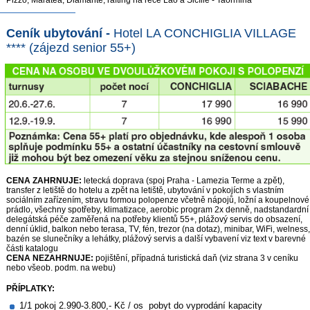
Ceník ubytování -
Hotel LA CONCHIGLIA VILLAGE
**** (zájezd senior 55+)
CENA ZAHRNUJE:
letecká doprava (spoj Praha - Lamezia Terme a zpět),
transfer z letiště do hotelu a zpět na letiště, ubytování v pokojích s vlastním
sociálním zařízením, stravu formou polopenze včetně nápojů, ložní a koupelnové
prádlo, všechny spotřeby, klimatizace, aerobic program 2x denně, nadstandardní
delegátská péče zaměřená na potřeby klientů 55+, plážový servis do obsazení,
denní úklid, balkon nebo terasa, TV, fén, trezor (na dotaz), minibar, WiFi, welness,
bazén se slunečníky a lehátky, plážový servis a další vybavení viz text v barevné
části katalogu
CENA NEZAHRNUJE:
pojištění, případná turistická daň (viz strana 3 v ceníku
nebo všeob. podm. na webu)
PŘÍPLATKY:
1/1 pokoj 2.990-3.800,- Kč / os pobyt do vyprodání kapacity