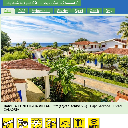
objednávka / přihláška – objednávkový formulář
Foto
Pláž
Vybavenost
Služby
Sport
Ceník
Byty
Hotel LA CONCHIGLIA VILLAGE **** (zájezd senior 55+)
- Capo Vaticano – Ricadi -
CALABRIA