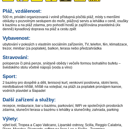
Pláž, vzdálenost:
500 m, privátní organizovaná i volně přístupná písčitá pláž, místy s menšími
oblázky s pozvolným sestupem do moře, plážový servis a lehátka v ceně, osušky
k bazénu a na pláž zdarma, pro pohodlí hostů je zajišťována pravidelná (4x
denně) kyvadlový doprava na pláž a cestu zpět
Vybavenost:
ubytování v pokojích s vlastním sociálním zařízením, TV, telefon, fén, klimatizace,
trezor, minibar (za poplatek), balkon, terasa nebo předzahrádka
Stravování:
polopenze či plná penze, snídaně obědy i večeře formou bohatého bufetu –
švédského stolu včetně nápojů (voda a víno)
Sport:
2 bazény pro dospělé a děti, tenisový kurt, venkovní posilovna, stolní tenis,
minifotbalové hřiště, hřiště na volejbal, na pláži za poplatek pronájem kanoe,
vodních plavidel a šlapadel
Další zařízení a služby:
recepce, restaurace, bar u bazénu, parkování, WiFi ve společných prostorách
zdarma, sluneční terasa u bazénu s lehátky a slunečníky, zahrada, parking
Výlety:
výlet lodí, Tropea a Capo Vaticano, Liparské ostrovy, Scilla, Reggio Calabria,
Pizzo, Maratea, Diamante, rafting na řece Lao a Sicílie - Taormina