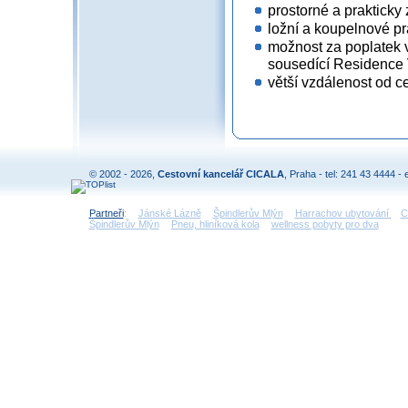
prostorné a prakticky
ložní a koupelnové pr
možnost za poplatek 
sousedící Residence V
větší vzdálenost od ce
© 2002 - 2026,
Cestovní kancelář CICALA
, Praha - tel: 241 43 4444 - 
Partneři
:
Jánské Lázně
Špindlerův Mlýn
Harrachov ubytování
C
Špindlerův Mlýn
Pneu, hliníková kola
wellness pobyty pro dva