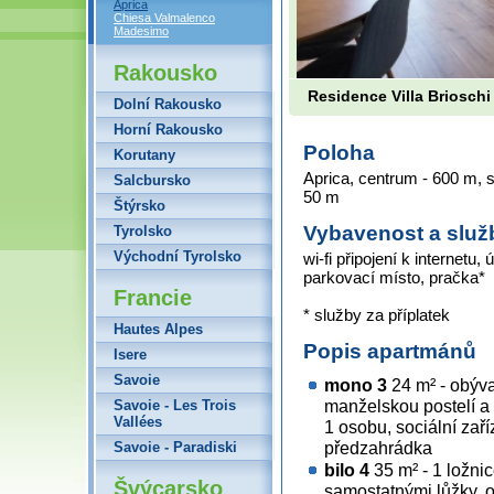
Aprica
Chiesa Valmalenco
Madesimo
Rakousko
Residence Villa Brioschi
Dolní Rakousko
Horní Rakousko
Poloha
Korutany
Aprica, centrum - 600 m, s
Salcbursko
50 m
Štýrsko
Vybavenost a služ
Tyrolsko
Východní Tyrolsko
wi-fi připojení k internetu
parkovací místo, pračka*
Francie
* služby za příplatek
Hautes Alpes
Popis apartmánů
Isere
Savoie
mono 3
24 m² - obýv
manželskou postelí a
Savoie - Les Trois
Vallées
1 osobu, sociální zaří
předzahrádka
Savoie - Paradiski
bilo 4
35 m² - 1 ložnic
Švýcarsko
samostatnými lůžky, 