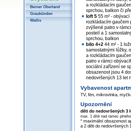
a rozkládacím gaučem 
Berner Oberland
sprchou, balkon či p
Graubünden
loft 5
55 m² - obývací
Wallis
rozkládacím gaučem p
zvýšené patro v rámc
postelí a 1 samostatn
sprchou, balkon
bilo 4+2
44 m² - 1 lož
samostatnými lůžky, 
a rozkládacím gauče
patro v rámci obývací
sociální zařízení se 
obsazenost jsou 4 dos
nedovršených 13 let 
Vybavenost apart
TV, fén, mikrovlnka, myčka,
Upozornění
děti do nedovršených 3 
max. 1 dítě nad rámec plnéh
* maximální obsazenost ap
a 2 děti do nedovršených 1