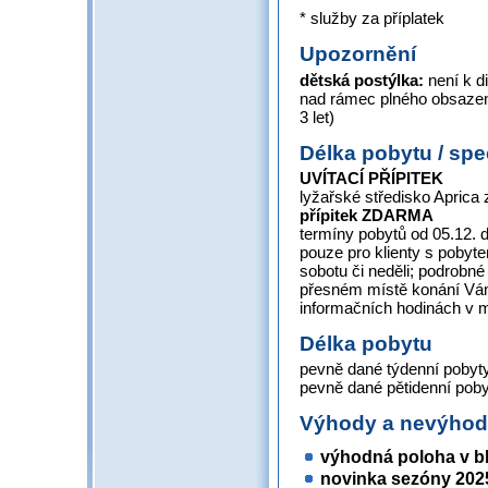
* služby za příplatek
Upozornění
dětská postýlka:
není k di
nad rámec plného obsazen
3 let)
Délka pobytu / spe
UVÍTACÍ PŘÍPITEK
lyžařské středisko Aprica
přípitek
ZDARMA
termíny pobytů od 05.12. 
pouze pro klienty s pobyt
sobotu či neděli; podrobn
přesném místě konání Vám
informačních hodinách v 
Délka pobytu
pevně dané týdenní pobyty
pevně dané pětidenní poby
Výhody a nevýho
výhodná poloha v blí
novinka sezóny 202